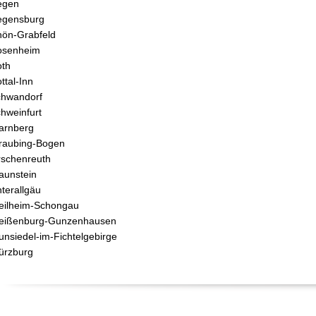
egen
egensburg
ön-Grabfeld
osenheim
th
ttal-Inn
hwandorf
hweinfurt
arnberg
raubing-Bogen
rschenreuth
aunstein
terallgäu
ilheim-Schongau
eißenburg-Gunzenhausen
nsiedel-im-Fichtelgebirge
ürzburg