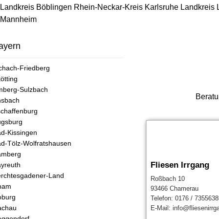
Landkreis Böblingen
Rhein-Neckar-Kreis
Karlsruhe
Landkreis
Mannheim
ayern
chach-Friedberg
tötting
mberg-Sulzbach
Beratu
nsbach
chaffenburg
ugsburg
d-Kissingen
d-Tölz-Wolfratshausen
amberg
Fliesen Irrgang
yreuth
rchtesgadener-Land
Roßbach 10
ham
93466 Chamerau
oburg
Telefon: 0176 / 7355638
achau
E-Mail: info@fliesenirrg
ggendorf