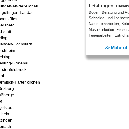
Leistungen:
llingen-an-der-Donau
Fliesen
ngolfingen-Landau
Boden, Beratung und Au
Schneide- und Lochserv
nau-Ries
Natursteinarbeiten, Beto
ersberg
Mosaikarbeiten, Fliesen
chstätt
Fugenarbeiten, Estrichar
ding
langen-Höchstadt
>> Mehr übe
orchheim
eising
eyung-Grafenau
rstenfeldbruck
rth
rmisch-Partenkirchen
ünzburg
aßberge
f
golstadt
lheim
tzingen
ronach