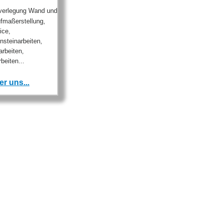
verlegung Wand und
fmaßerstellung,
ice,
nsteinarbeiten,
arbeiten,
beiten...
r uns...