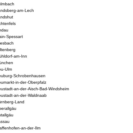
ulmbach
andsberg-am-Lech
ndshut
chtenfels
ndau
in-Spessart
iesbach
ltenberg
hldorf-am-Inn
ünchen
eu-Ulm
euburg-Schrobenhausen
umarkt-in-der-Oberpfalz
ustadt-an-der-Aisch-Bad-Windsheim
ustadt-an-der-Waldnaab
rnberg-Land
erallgäu
tallgäu
assau
affenhofen-an-der-Ilm