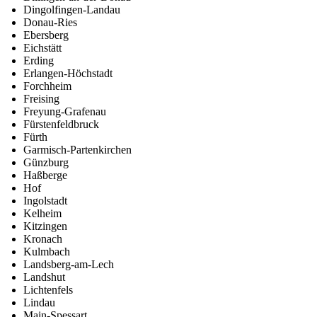
Dingolfingen-Landau
Donau-Ries
Ebersberg
Eichstätt
Erding
Erlangen-Höchstadt
Forchheim
Freising
Freyung-Grafenau
Fürstenfeldbruck
Fürth
Garmisch-Partenkirchen
Günzburg
Haßberge
Hof
Ingolstadt
Kelheim
Kitzingen
Kronach
Kulmbach
Landsberg-am-Lech
Landshut
Lichtenfels
Lindau
Main-Spessart