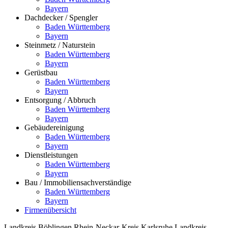
Bayern
Dachdecker / Spengler
Baden Württemberg
Bayern
Steinmetz / Naturstein
Baden Württemberg
Bayern
Gerüstbau
Baden Württemberg
Bayern
Entsorgung / Abbruch
Baden Württemberg
Bayern
Gebäudereinigung
Baden Württemberg
Bayern
Dienstleistungen
Baden Württemberg
Bayern
Bau / Immobiliensachverständige
Baden Württemberg
Bayern
Firmenübersicht
Landkreis Böblingen
Rhein-Neckar-Kreis
Karlsruhe
Landkreis