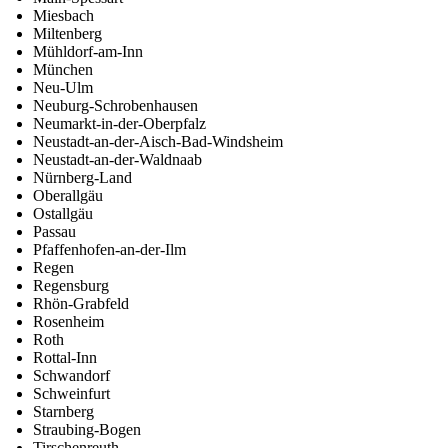
Miesbach
Miltenberg
Mühldorf-am-Inn
München
Neu-Ulm
Neuburg-Schrobenhausen
Neumarkt-in-der-Oberpfalz
Neustadt-an-der-Aisch-Bad-Windsheim
Neustadt-an-der-Waldnaab
Nürnberg-Land
Oberallgäu
Ostallgäu
Passau
Pfaffenhofen-an-der-Ilm
Regen
Regensburg
Rhön-Grabfeld
Rosenheim
Roth
Rottal-Inn
Schwandorf
Schweinfurt
Starnberg
Straubing-Bogen
Tirschenreuth