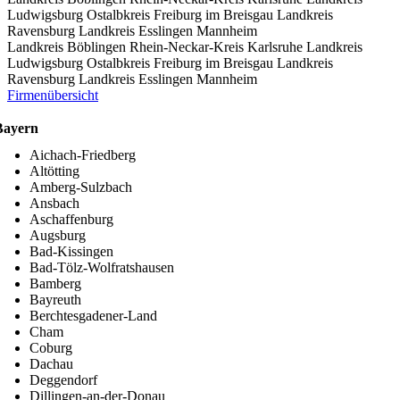
Ludwigsburg
Ostalbkreis
Freiburg im Breisgau
Landkreis
Ravensburg
Landkreis Esslingen
Mannheim
Landkreis Böblingen
Rhein-Neckar-Kreis
Karlsruhe
Landkreis
Ludwigsburg
Ostalbkreis
Freiburg im Breisgau
Landkreis
Ravensburg
Landkreis Esslingen
Mannheim
Firmenübersicht
Bayern
Aichach-Friedberg
Altötting
Amberg-Sulzbach
Ansbach
Aschaffenburg
Augsburg
Bad-Kissingen
Bad-Tölz-Wolfratshausen
Bamberg
Bayreuth
Berchtesgadener-Land
Cham
Coburg
Dachau
Deggendorf
Dillingen-an-der-Donau