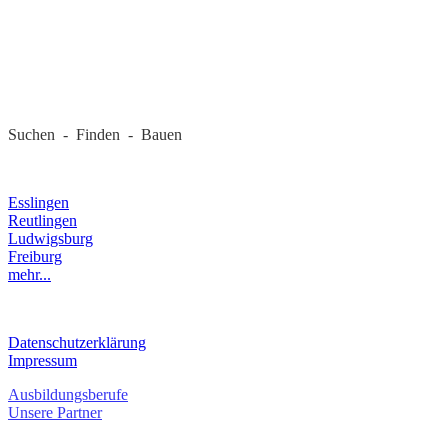
REGIONALE FIRMEN
Suchen - Finden - Bauen
LANDKREIS
Esslingen
Reutlingen
Ludwigsburg
Freiburg
mehr...
RECHTLICHES
Datenschutzerklärung
Impressum
Ausbildungsberufe
Unsere Partner
SERVICE / KONTAKT