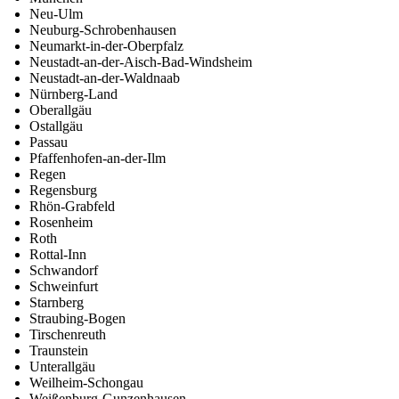
Neu-Ulm
Neuburg-Schrobenhausen
Neumarkt-in-der-Oberpfalz
Neustadt-an-der-Aisch-Bad-Windsheim
Neustadt-an-der-Waldnaab
Nürnberg-Land
Oberallgäu
Ostallgäu
Passau
Pfaffenhofen-an-der-Ilm
Regen
Regensburg
Rhön-Grabfeld
Rosenheim
Roth
Rottal-Inn
Schwandorf
Schweinfurt
Starnberg
Straubing-Bogen
Tirschenreuth
Traunstein
Unterallgäu
Weilheim-Schongau
Weißenburg-Gunzenhausen