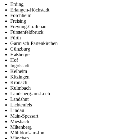
Erding
Erlangen-Höchstadt
Forchheim
Freising
Freyung-Grafenau
Fürstenfeldbruck
Fürth
Garmisch-Partenkirchen
Günzburg
Haßberge
Hof
Ingolstadt
Kelheim
Kitzingen
Kronach
Kulmbach
Landsberg-am-Lech
Landshut
Lichtenfels
Lindau
Main-Spessart
Miesbach
Miltenberg
Mühldorf-am-Inn
München