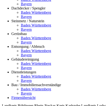
Bayern
Dachdecker / Spengler
Baden Württemberg
Bayern
Steinmetz / Naturstein
Baden Württemberg
Bayern
Gerüstbau
Baden Württemberg
Bayern
Entsorgung / Abbruch
Baden Württemberg
Bayern
Gebäudereinigung
Baden Württemberg
Bayern
Dienstleistungen
Baden Württemberg
Bayern
Bau / Immobiliensachverständige
Baden Württemberg
Bayern
Firmenübersicht
Landkreis Böblingen
Rhein-Neckar-Kreis
Karlsruhe
Landkreis Ludw