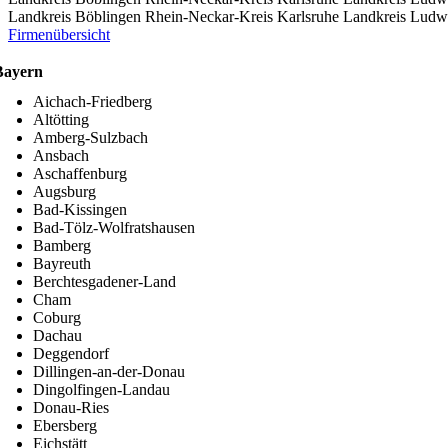
Landkreis Böblingen
Rhein-Neckar-Kreis
Karlsruhe
Landkreis Ludw
Firmenübersicht
Bayern
Aichach-Friedberg
Altötting
Amberg-Sulzbach
Ansbach
Aschaffenburg
Augsburg
Bad-Kissingen
Bad-Tölz-Wolfratshausen
Bamberg
Bayreuth
Berchtesgadener-Land
Cham
Coburg
Dachau
Deggendorf
Dillingen-an-der-Donau
Dingolfingen-Landau
Donau-Ries
Ebersberg
Eichstätt