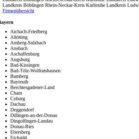
Landkreis Böblingen
Rhein-Neckar-Kreis
Karlsruhe
Landkreis Ludw
Firmenübersicht
Bayern
Aichach-Friedberg
Altötting
Amberg-Sulzbach
Ansbach
Aschaffenburg
Augsburg
Bad-Kissingen
Bad-Tölz-Wolfratshausen
Bamberg
Bayreuth
Berchtesgadener-Land
Cham
Coburg
Dachau
Deggendorf
Dillingen-an-der-Donau
Dingolfingen-Landau
Donau-Ries
Ebersberg
Eichstätt