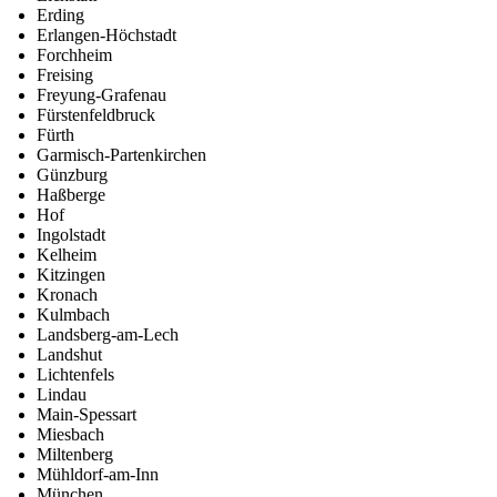
Erding
Erlangen-Höchstadt
Forchheim
Freising
Freyung-Grafenau
Fürstenfeldbruck
Fürth
Garmisch-Partenkirchen
Günzburg
Haßberge
Hof
Ingolstadt
Kelheim
Kitzingen
Kronach
Kulmbach
Landsberg-am-Lech
Landshut
Lichtenfels
Lindau
Main-Spessart
Miesbach
Miltenberg
Mühldorf-am-Inn
München