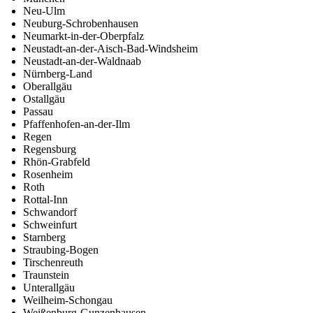
Neu-Ulm
Neuburg-Schrobenhausen
Neumarkt-in-der-Oberpfalz
Neustadt-an-der-Aisch-Bad-Windsheim
Neustadt-an-der-Waldnaab
Nürnberg-Land
Oberallgäu
Ostallgäu
Passau
Pfaffenhofen-an-der-Ilm
Regen
Regensburg
Rhön-Grabfeld
Rosenheim
Roth
Rottal-Inn
Schwandorf
Schweinfurt
Starnberg
Straubing-Bogen
Tirschenreuth
Traunstein
Unterallgäu
Weilheim-Schongau
Weißenburg-Gunzenhausen