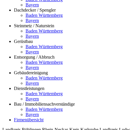
Bayern
Dachdecker / Spengler
Baden Württemberg
Bayern
Steinmetz / Naturstein
Baden Württemberg
Bayern
Gerüstbau
Baden Württemberg
Bayern
Entsorgung / Abbruch
Baden Württemberg
Bayern
Gebäudereinigung
Baden Württemberg
Bayern
Dienstleistungen
Baden Württemberg
Bayern
Bau / Immobiliensachverständige
Baden Württemberg
Bayern
Firmenübersicht
Landkreis Böblingen
Rhein-Neckar-Kreis
Karlsruhe
Landkreis Ludw