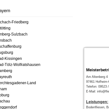
ayern
ichach-Friedberg
tötting
mberg-Sulzbach
nsbach
schaffenburg
ugsburg
ad-Kissingen
ad-Tölz-Wolfratshausen
Meisterbetr
amberg
ayreuth
Am Altenberg 4
97461 Hofheim
erchtesgadener-Land
Telefon: 09523 
ham
E-Mail: info@fli
oburg
achau
Leistungen:
eggendorf
Bodenfliesen, Ba