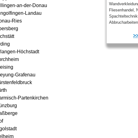
Wandverkleidung
illingen-an-der-Donau
Fliesenhandel, 
ingolfingen-Landau
Spachteltechnik
onau-Ries
Abbrucharbeiten,
bersberg
>>
chstätt
rding
rlangen-Höchstadt
orchheim
eising
reyung-Grafenau
rstenfeldbruck
rth
armisch-Partenkirchen
ünzburg
aßberge
of
golstadt
elheim