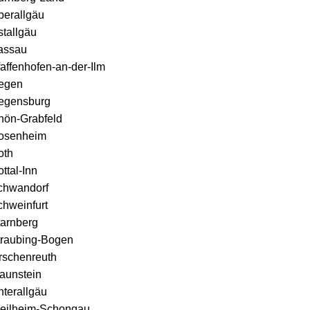
berallgäu
stallgäu
assau
affenhofen-an-der-Ilm
egen
egensburg
hön-Grabfeld
osenheim
oth
ttal-Inn
chwandorf
chweinfurt
tarnberg
traubing-Bogen
rschenreuth
aunstein
nterallgäu
eilheim-Schongau