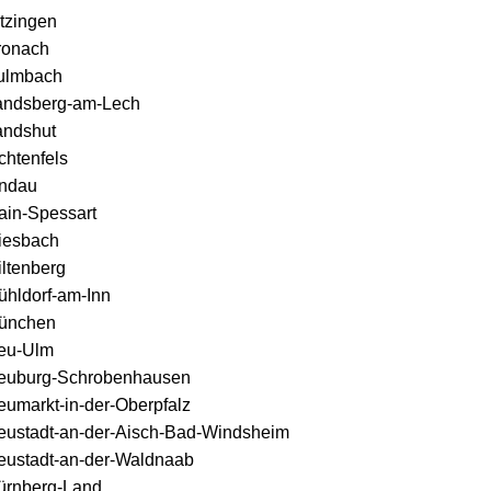
tzingen
ronach
ulmbach
andsberg-am-Lech
andshut
chtenfels
indau
ain-Spessart
iesbach
ltenberg
ühldorf-am-Inn
ünchen
eu-Ulm
euburg-Schrobenhausen
eumarkt-in-der-Oberpfalz
eustadt-an-der-Aisch-Bad-Windsheim
eustadt-an-der-Waldnaab
ürnberg-Land