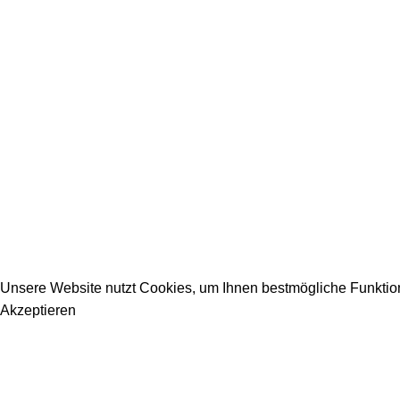
2026 Copyright DEIN-BAUPORTAL
Schreiner, Maler, Fliesenleger, GalaBau, Elektriker, Bauunter
Unsere Website nutzt Cookies, um Ihnen bestmögliche Funktiona
Akzeptieren