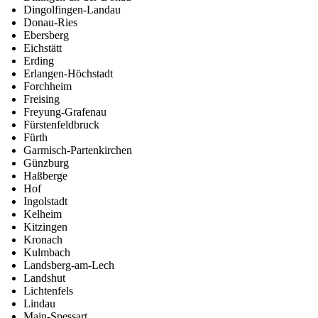
Dingolfingen-Landau
Donau-Ries
Ebersberg
Eichstätt
Erding
Erlangen-Höchstadt
Forchheim
Freising
Freyung-Grafenau
Fürstenfeldbruck
Fürth
Garmisch-Partenkirchen
Günzburg
Haßberge
Hof
Ingolstadt
Kelheim
Kitzingen
Kronach
Kulmbach
Landsberg-am-Lech
Landshut
Lichtenfels
Lindau
Main-Spessart