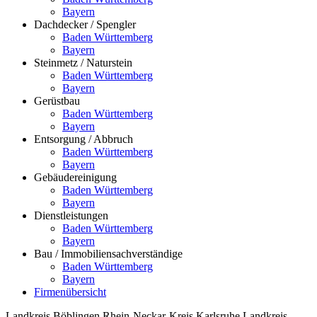
Bayern
Dachdecker / Spengler
Baden Württemberg
Bayern
Steinmetz / Naturstein
Baden Württemberg
Bayern
Gerüstbau
Baden Württemberg
Bayern
Entsorgung / Abbruch
Baden Württemberg
Bayern
Gebäudereinigung
Baden Württemberg
Bayern
Dienstleistungen
Baden Württemberg
Bayern
Bau / Immobiliensachverständige
Baden Württemberg
Bayern
Firmenübersicht
Landkreis Böblingen
Rhein-Neckar-Kreis
Karlsruhe
Landkreis