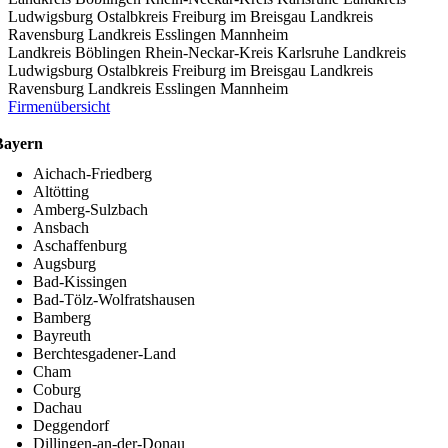
Ludwigsburg
Ostalbkreis
Freiburg im Breisgau
Landkreis
Ravensburg
Landkreis Esslingen
Mannheim
Landkreis Böblingen
Rhein-Neckar-Kreis
Karlsruhe
Landkreis
Ludwigsburg
Ostalbkreis
Freiburg im Breisgau
Landkreis
Ravensburg
Landkreis Esslingen
Mannheim
Firmenübersicht
Bayern
Aichach-Friedberg
Altötting
Amberg-Sulzbach
Ansbach
Aschaffenburg
Augsburg
Bad-Kissingen
Bad-Tölz-Wolfratshausen
Bamberg
Bayreuth
Berchtesgadener-Land
Cham
Coburg
Dachau
Deggendorf
Dillingen-an-der-Donau