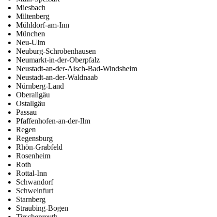
Miesbach
Miltenberg
Mühldorf-am-Inn
München
Neu-Ulm
Neuburg-Schrobenhausen
Neumarkt-in-der-Oberpfalz
Neustadt-an-der-Aisch-Bad-Windsheim
Neustadt-an-der-Waldnaab
Nürnberg-Land
Oberallgäu
Ostallgäu
Passau
Pfaffenhofen-an-der-Ilm
Regen
Regensburg
Rhön-Grabfeld
Rosenheim
Roth
Rottal-Inn
Schwandorf
Schweinfurt
Starnberg
Straubing-Bogen
Tirschenreuth