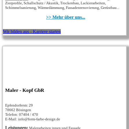
Zierprofile, Schallschutz / Akustik, Trockenbau, Lackierarbeiten,
Schimmelsanierung, Wärmedämmung, Fassadenrenovierung, Gerüstbau...
>> Mehr über uns...
Wir bilden aus - Karriere starten
Maler - Kopf GbR
Epfendorferstr. 29
78662 Bösingen
Telefon: 07404 / 470
E-Mail: info@form-farbe-design.de
Leistungen:
Malerarbeiten innen und Fassade,