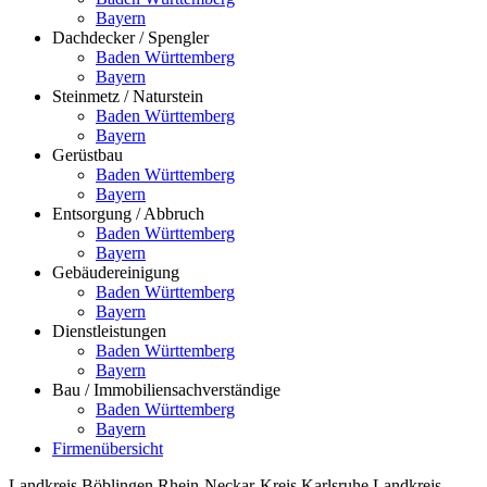
Bayern
Dachdecker / Spengler
Baden Württemberg
Bayern
Steinmetz / Naturstein
Baden Württemberg
Bayern
Gerüstbau
Baden Württemberg
Bayern
Entsorgung / Abbruch
Baden Württemberg
Bayern
Gebäudereinigung
Baden Württemberg
Bayern
Dienstleistungen
Baden Württemberg
Bayern
Bau / Immobiliensachverständige
Baden Württemberg
Bayern
Firmenübersicht
Landkreis Böblingen
Rhein-Neckar-Kreis
Karlsruhe
Landkreis