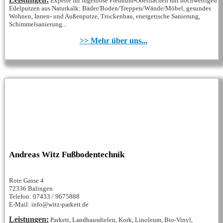
Experte für fugenlose Premium-Oberflächen mit hochwertigen
Edelputzen aus Naturkalk: Bäder/Boden/Treppen/Wände/Möbel, gesundes
Wohnen, Innen- und Außenputze, Trockenbau, energetische Sanierung,
Schimmelsanierung...
>> Mehr über uns...
Andreas Witz Fußbodentechnik
Rote Gasse 4
72336 Balingen
Telefon: 07433 / 9675888
E-Mail: info@witz-parkett.de
Leistungen:
Parkett, Landhausdielen, Kork, Linoleum, Bio-Vinyl,