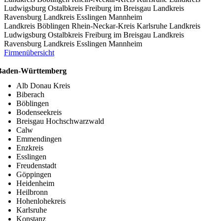
Ludwigsburg
Ostalbkreis
Freiburg im Breisgau
Landkreis
Ravensburg
Landkreis Esslingen
Mannheim
Landkreis Böblingen
Rhein-Neckar-Kreis
Karlsruhe
Landkreis
Ludwigsburg
Ostalbkreis
Freiburg im Breisgau
Landkreis
Ravensburg
Landkreis Esslingen
Mannheim
Firmenübersicht
Baden-Württemberg
Alb Donau Kreis
Biberach
Böblingen
Bodenseekreis
Breisgau Hochschwarzwald
Calw
Emmendingen
Enzkreis
Esslingen
Freudenstadt
Göppingen
Heidenheim
Heilbronn
Hohenlohekreis
Karlsruhe
Konstanz