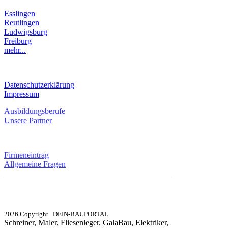
Esslingen
Reutlingen
Ludwigsburg
Freiburg
mehr...
RECHTLICHES
Datenschutzerklärung
Impressum
Ausbildungsberufe
Unsere Partner
SERVICE / KONTAKT
Firmeneintrag
Allgemeine Fragen
_________________________________________
info@dein-bauportal.de
2026 Copyright DEIN-BAUPORTAL
Schreiner, Maler, Fliesenleger, GalaBau, Elektriker,