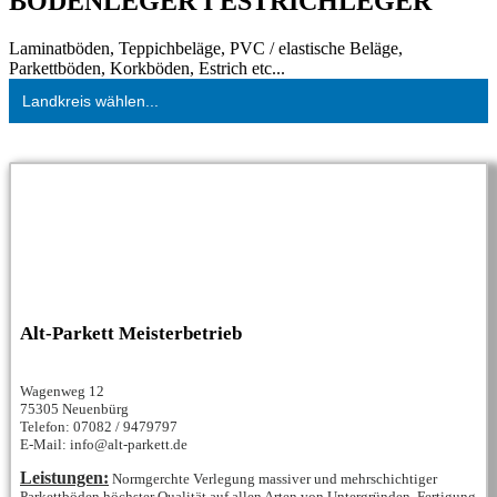
BODENLEGER I ESTRICHLEGER
Laminatböden, Teppichbeläge, PVC / elastische Beläge,
Parkettböden, Korkböden, Estrich etc...
Landkreis wählen...
Alt-Parkett Meisterbetrieb
Wagenweg 12
75305 Neuenbürg
Telefon: 07082 / 9479797
E-Mail: info@alt-parkett.de
Leistungen:
Normgerchte Verlegung massiver und mehrschichtiger
Parkettböden höchster Qualität auf allen Arten von Untergründen, Fertigung