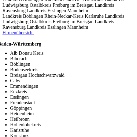
Ludwigsburg
Ostalbkreis
Freiburg im Breisgau
Landkreis
Ravensburg
Landkreis Esslingen
Mannheim
Landkreis Böblingen
Rhein-Neckar-Kreis
Karlsruhe
Landkreis
Ludwigsburg
Ostalbkreis
Freiburg im Breisgau
Landkreis
Ravensburg
Landkreis Esslingen
Mannheim
Firmenübersicht
Baden-Württemberg
Alb Donau Kreis
Biberach
Böblingen
Bodenseekreis
Breisgau Hochschwarzwald
Calw
Emmendingen
Enzkreis
Esslingen
Freudenstadt
Göppingen
Heidenheim
Heilbronn
Hohenlohekreis
Karlsruhe
Konstanz