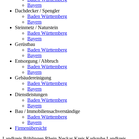
Bayern
Dachdecker / Spengler
Baden Württemberg
Bayern
Steinmetz / Naturstein
Baden Württemberg
Bayern
Gerüstbau
Baden Württemberg
Bayern
Entsorgung / Abbruch
Baden Württemberg
Bayern
Gebäudereinigung
Baden Württemberg
Bayern
Dienstleistungen
Baden Württemberg
Bayern
Bau / Immobiliensachverständige
Baden Württemberg
Bayern
Firmenübersicht
Landkreis Böblingen
Rhein-Neckar-Kreis
Karlsruhe
Landkreis