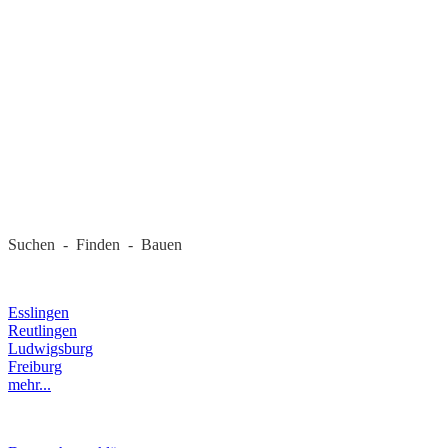
REGIONALE FIRMEN
Suchen - Finden - Bauen
LANDKREIS
Esslingen
Reutlingen
Ludwigsburg
Freiburg
mehr...
RECHTLICHES