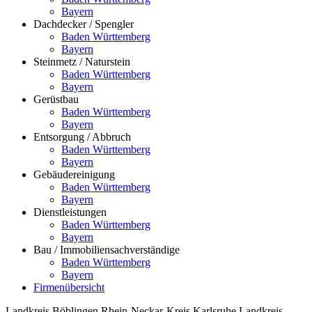
Bayern
Dachdecker / Spengler
Baden Württemberg
Bayern
Steinmetz / Naturstein
Baden Württemberg
Bayern
Gerüstbau
Baden Württemberg
Bayern
Entsorgung / Abbruch
Baden Württemberg
Bayern
Gebäudereinigung
Baden Württemberg
Bayern
Dienstleistungen
Baden Württemberg
Bayern
Bau / Immobiliensachverständige
Baden Württemberg
Bayern
Firmenübersicht
Landkreis Böblingen
Rhein-Neckar-Kreis
Karlsruhe
Landkreis