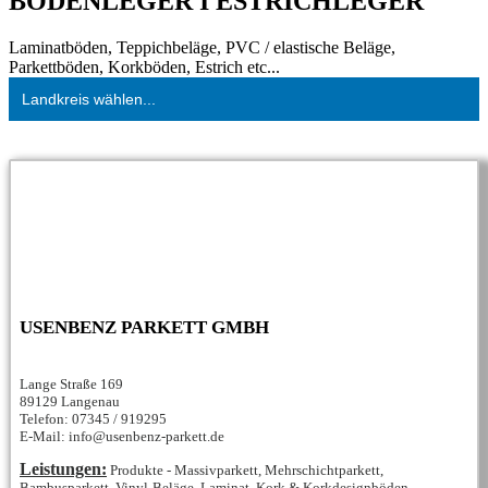
BODENLEGER I ESTRICHLEGER
Laminatböden, Teppichbeläge, PVC / elastische Beläge,
Parkettböden, Korkböden, Estrich etc...
Landkreis wählen...
USENBENZ PARKETT GMBH
Lange Straße 169
89129 Langenau
Telefon: 07345 / 919295
E-Mail: info@usenbenz-parkett.de
Leistungen:
Produkte - Massivparkett, Mehrschichtparkett,
Bambusparkett, Vinyl-Beläge, Laminat, Kork & Korkdesignböden,