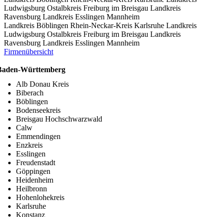
Ludwigsburg
Ostalbkreis
Freiburg im Breisgau
Landkreis
Ravensburg
Landkreis Esslingen
Mannheim
Landkreis Böblingen
Rhein-Neckar-Kreis
Karlsruhe
Landkreis
Ludwigsburg
Ostalbkreis
Freiburg im Breisgau
Landkreis
Ravensburg
Landkreis Esslingen
Mannheim
Firmenübersicht
Baden-Württemberg
Alb Donau Kreis
Biberach
Böblingen
Bodenseekreis
Breisgau Hochschwarzwald
Calw
Emmendingen
Enzkreis
Esslingen
Freudenstadt
Göppingen
Heidenheim
Heilbronn
Hohenlohekreis
Karlsruhe
Konstanz