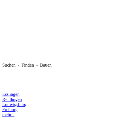
REGIONALE FIRMEN
Suchen - Finden - Bauen
LANDKREIS
Esslingen
Reutlingen
Ludwigsburg
Freiburg
mehr...