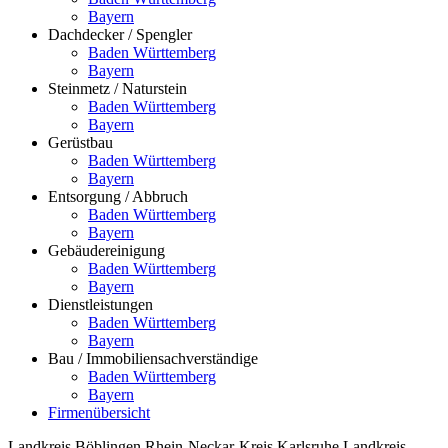
Bayern
Dachdecker / Spengler
Baden Württemberg
Bayern
Steinmetz / Naturstein
Baden Württemberg
Bayern
Gerüstbau
Baden Württemberg
Bayern
Entsorgung / Abbruch
Baden Württemberg
Bayern
Gebäudereinigung
Baden Württemberg
Bayern
Dienstleistungen
Baden Württemberg
Bayern
Bau / Immobiliensachverständige
Baden Württemberg
Bayern
Firmenübersicht
Landkreis Böblingen
Rhein-Neckar-Kreis
Karlsruhe
Landkreis