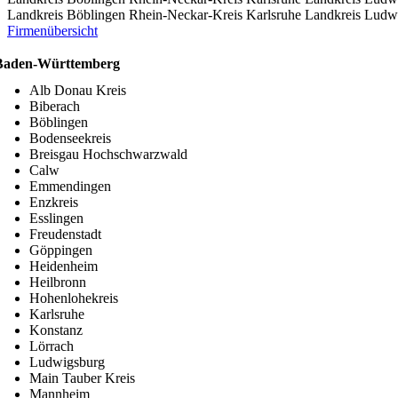
Landkreis Böblingen
Rhein-Neckar-Kreis
Karlsruhe
Landkreis Ludw
Firmenübersicht
Baden-Württemberg
Alb Donau Kreis
Biberach
Böblingen
Bodenseekreis
Breisgau Hochschwarzwald
Calw
Emmendingen
Enzkreis
Esslingen
Freudenstadt
Göppingen
Heidenheim
Heilbronn
Hohenlohekreis
Karlsruhe
Konstanz
Lörrach
Ludwigsburg
Main Tauber Kreis
Mannheim