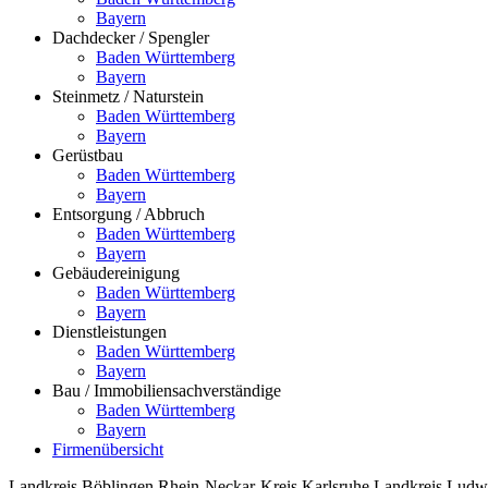
Bayern
Dachdecker / Spengler
Baden Württemberg
Bayern
Steinmetz / Naturstein
Baden Württemberg
Bayern
Gerüstbau
Baden Württemberg
Bayern
Entsorgung / Abbruch
Baden Württemberg
Bayern
Gebäudereinigung
Baden Württemberg
Bayern
Dienstleistungen
Baden Württemberg
Bayern
Bau / Immobiliensachverständige
Baden Württemberg
Bayern
Firmenübersicht
Landkreis Böblingen
Rhein-Neckar-Kreis
Karlsruhe
Landkreis Ludw