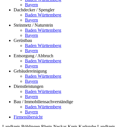
Bayern
Dachdecker / Spengler
Baden Württemberg
Bayern
Steinmetz / Naturstein
Baden Württemberg
Bayern
Gerüstbau
Baden Württemberg
Bayern
Entsorgung / Abbruch
Baden Württemberg
Bayern
Gebäudereinigung
Baden Württemberg
Bayern
Dienstleistungen
Baden Württemberg
Bayern
Bau / Immobiliensachverständige
Baden Württemberg
Bayern
Firmenübersicht
Landkreis Böblingen
Rhein-Neckar-Kreis
Karlsruhe
Landkreis