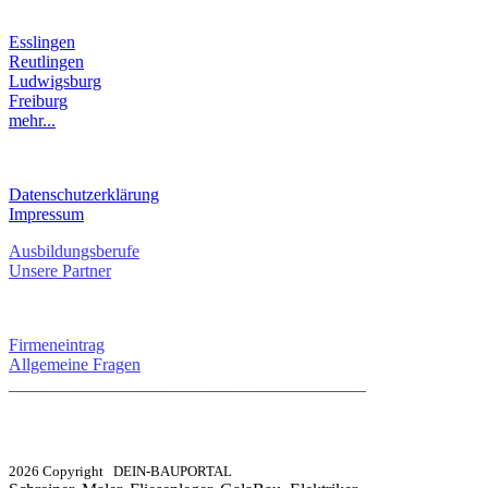
LANDKREIS
Esslingen
Reutlingen
Ludwigsburg
Freiburg
mehr...
RECHTLICHES
Datenschutzerklärung
Impressum
Ausbildungsberufe
Unsere Partner
SERVICE / KONTAKT
Firmeneintrag
Allgemeine Fragen
_________________________________________
info@dein-bauportal.de
2026 Copyright DEIN-BAUPORTAL