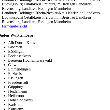
Ludwigsburg
Ostalbkreis
Freiburg im Breisgau
Landkreis
Ravensburg
Landkreis Esslingen
Mannheim
Landkreis Böblingen
Rhein-Neckar-Kreis
Karlsruhe
Landkreis
Ludwigsburg
Ostalbkreis
Freiburg im Breisgau
Landkreis
Ravensburg
Landkreis Esslingen
Mannheim
Firmenübersicht
Baden-Württemberg
Alb Donau Kreis
Biberach
Böblingen
Bodenseekreis
Breisgau Hochschwarzwald
Calw
Emmendingen
Enzkreis
Esslingen
Freudenstadt
Göppingen
Heidenheim
Heilbronn
Hohenlohekreis
Karlsruhe
Konstanz