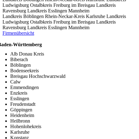
Ludwigsburg
Ostalbkreis
Freiburg im Breisgau
Landkreis
Ravensburg
Landkreis Esslingen
Mannheim
Landkreis Böblingen
Rhein-Neckar-Kreis
Karlsruhe
Landkreis
Ludwigsburg
Ostalbkreis
Freiburg im Breisgau
Landkreis
Ravensburg
Landkreis Esslingen
Mannheim
Firmenübersicht
Baden-Württemberg
Alb Donau Kreis
Biberach
Böblingen
Bodenseekreis
Breisgau Hochschwarzwald
Calw
Emmendingen
Enzkreis
Esslingen
Freudenstadt
Göppingen
Heidenheim
Heilbronn
Hohenlohekreis
Karlsruhe
Konstanz