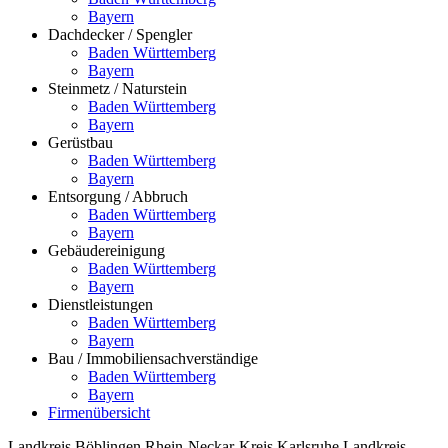
Bayern
Dachdecker / Spengler
Baden Württemberg
Bayern
Steinmetz / Naturstein
Baden Württemberg
Bayern
Gerüstbau
Baden Württemberg
Bayern
Entsorgung / Abbruch
Baden Württemberg
Bayern
Gebäudereinigung
Baden Württemberg
Bayern
Dienstleistungen
Baden Württemberg
Bayern
Bau / Immobiliensachverständige
Baden Württemberg
Bayern
Firmenübersicht
Landkreis Böblingen
Rhein-Neckar-Kreis
Karlsruhe
Landkreis