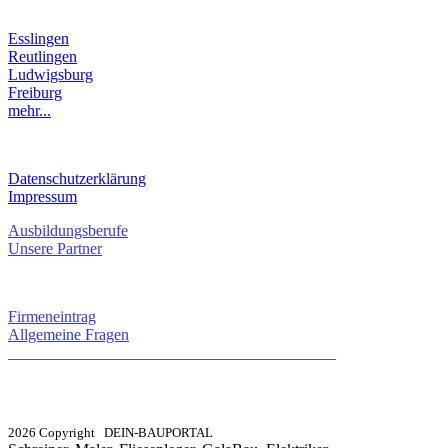
LANDKREIS
Esslingen
Reutlingen
Ludwigsburg
Freiburg
mehr...
RECHTLICHES
Datenschutzerklärung
Impressum
Ausbildungsberufe
Unsere Partner
SERVICE / KONTAKT
Firmeneintrag
Allgemeine Fragen
_________________________________________
info@dein-bauportal.de
2026 Copyright DEIN-BAUPORTAL