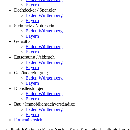
Bayern
Dachdecker / Spengler
Baden Württemberg
Bayern
Steinmetz / Naturstein
Baden Württemberg
Bayern
Gerüstbau
Baden Württemberg
Bayern
Entsorgung / Abbruch
Baden Württemberg
Bayern
Gebäudereinigung
Baden Württemberg
Bayern
Dienstleistungen
Baden Württemberg
Bayern
Bau / Immobiliensachverständige
Baden Württemberg
Bayern
Firmenübersicht
Landkreis Böblingen
Rhein-Neckar-Kreis
Karlsruhe
Landkreis Ludw