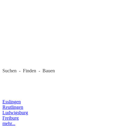
REGIONALE FIRMEN
Suchen - Finden - Bauen
LANDKREIS
Esslingen
Reutlingen
Ludwigsburg
Freiburg
mehr...