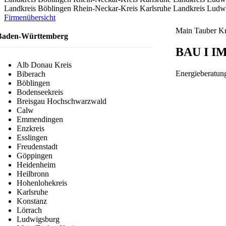
Landkreis Böblingen
Rhein-Neckar-Kreis
Karlsruhe
Landkreis Ludw
Firmenübersicht
Main Tauber Kr
Baden-Württemberg
BAU I 
Alb Donau Kreis
Energieberatun
Biberach
Böblingen
Bodenseekreis
Breisgau Hochschwarzwald
Calw
Emmendingen
Enzkreis
Esslingen
Freudenstadt
Göppingen
Heidenheim
Heilbronn
Hohenlohekreis
Karlsruhe
Konstanz
Lörrach
Ludwigsburg