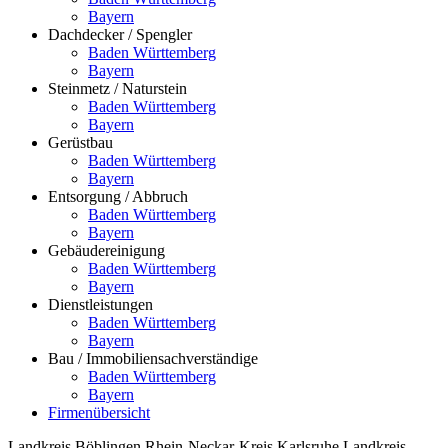
Bayern
Dachdecker / Spengler
Baden Württemberg
Bayern
Steinmetz / Naturstein
Baden Württemberg
Bayern
Gerüstbau
Baden Württemberg
Bayern
Entsorgung / Abbruch
Baden Württemberg
Bayern
Gebäudereinigung
Baden Württemberg
Bayern
Dienstleistungen
Baden Württemberg
Bayern
Bau / Immobiliensachverständige
Baden Württemberg
Bayern
Firmenübersicht
Landkreis Böblingen
Rhein-Neckar-Kreis
Karlsruhe
Landkreis