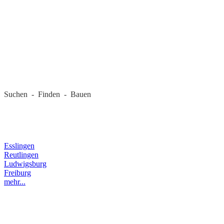
REGIONALE FIRMEN
Suchen - Finden - Bauen
LANDKREIS
Esslingen
Reutlingen
Ludwigsburg
Freiburg
mehr...
RECHTLICHES