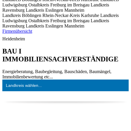
Ludwigsburg
Ostalbkreis
Freiburg im Breisgau
Landkreis
Ravensburg
Landkreis Esslingen
Mannheim
Landkreis Böblingen
Rhein-Neckar-Kreis
Karlsruhe
Landkreis
Ludwigsburg
Ostalbkreis
Freiburg im Breisgau
Landkreis
Ravensburg
Landkreis Esslingen
Mannheim
Firmenübersicht
Heidenheim
BAU I
IMMOBILIENSACHVERSTÄNDIGE
Energieberatung, Baubegleitung, Bauschäden, Baumängel,
Immobilienbewertung etc...
Landkreis wählen...