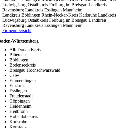
Ludwigsburg
Ostalbkreis
Freiburg im Breisgau
Landkreis
Ravensburg
Landkreis Esslingen
Mannheim
Landkreis Böblingen
Rhein-Neckar-Kreis
Karlsruhe
Landkreis
Ludwigsburg
Ostalbkreis
Freiburg im Breisgau
Landkreis
Ravensburg
Landkreis Esslingen
Mannheim
Firmenübersicht
Baden-Württemberg
Alb Donau Kreis
Biberach
Böblingen
Bodenseekreis
Breisgau Hochschwarzwald
Calw
Emmendingen
Enzkreis
Esslingen
Freudenstadt
Göppingen
Heidenheim
Heilbronn
Hohenlohekreis
Karlsruhe
Konstanz