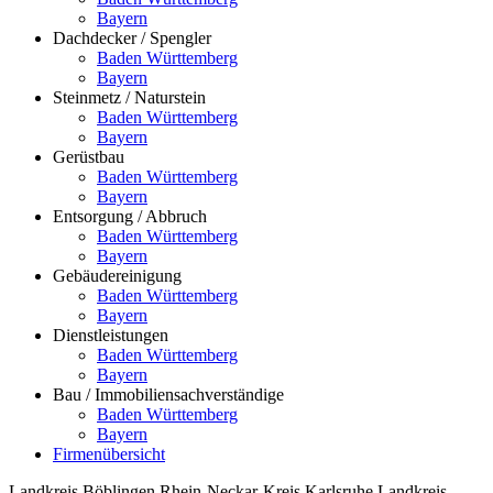
Bayern
Dachdecker / Spengler
Baden Württemberg
Bayern
Steinmetz / Naturstein
Baden Württemberg
Bayern
Gerüstbau
Baden Württemberg
Bayern
Entsorgung / Abbruch
Baden Württemberg
Bayern
Gebäudereinigung
Baden Württemberg
Bayern
Dienstleistungen
Baden Württemberg
Bayern
Bau / Immobiliensachverständige
Baden Württemberg
Bayern
Firmenübersicht
Landkreis Böblingen
Rhein-Neckar-Kreis
Karlsruhe
Landkreis