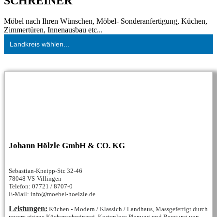
SCHREINER
Möbel nach Ihren Wünschen, Möbel- Sonderanfertigung, Küchen,
Zimmertüren, Innenausbau etc...
Landkreis wählen...
Johann Hölzle GmbH & CO. KG
Sebastian-Kneipp-Str. 32-46
78048 VS-Villingen
Telefon: 07721 / 8707-0
E-Mail: info@moebel-hoelzle.de
Leistungen:
Küchen - Modern / Klassich / Landhaus, Massgefertigt durch
unsere eigene Küchenschreinerei, Kostenlose Planung und Beratung von