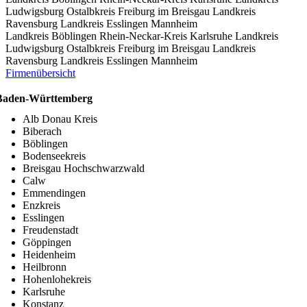
Ludwigsburg
Ostalbkreis
Freiburg im Breisgau
Landkreis
Ravensburg
Landkreis Esslingen
Mannheim
Landkreis Böblingen
Rhein-Neckar-Kreis
Karlsruhe
Landkreis
Ludwigsburg
Ostalbkreis
Freiburg im Breisgau
Landkreis
Ravensburg
Landkreis Esslingen
Mannheim
Firmenübersicht
Baden-Württemberg
Alb Donau Kreis
Biberach
Böblingen
Bodenseekreis
Breisgau Hochschwarzwald
Calw
Emmendingen
Enzkreis
Esslingen
Freudenstadt
Göppingen
Heidenheim
Heilbronn
Hohenlohekreis
Karlsruhe
Konstanz