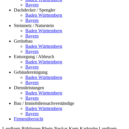
Bayern
Dachdecker / Spengler
Baden Württemberg
Bayern
Steinmetz / Naturstein
Baden Württemberg
Bayern
Gerüstbau
Baden Württemberg
Bayern
Entsorgung / Abbruch
Baden Württemberg
Bayern
Gebäudereinigung
Baden Württemberg
Bayern
Dienstleistungen
Baden Württemberg
Bayern
Bau / Immobiliensachverständige
Baden Württemberg
Bayern
Firmenübersicht
Landkreis Böblingen
Rhein-Neckar-Kreis
Karlsruhe
Landkreis