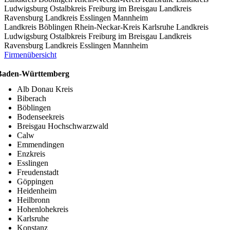
Ludwigsburg
Ostalbkreis
Freiburg im Breisgau
Landkreis
Ravensburg
Landkreis Esslingen
Mannheim
Landkreis Böblingen
Rhein-Neckar-Kreis
Karlsruhe
Landkreis
Ludwigsburg
Ostalbkreis
Freiburg im Breisgau
Landkreis
Ravensburg
Landkreis Esslingen
Mannheim
Firmenübersicht
Baden-Württemberg
Alb Donau Kreis
Biberach
Böblingen
Bodenseekreis
Breisgau Hochschwarzwald
Calw
Emmendingen
Enzkreis
Esslingen
Freudenstadt
Göppingen
Heidenheim
Heilbronn
Hohenlohekreis
Karlsruhe
Konstanz