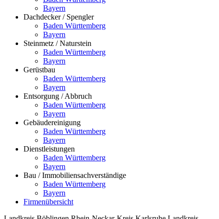
Bayern
Dachdecker / Spengler
Baden Württemberg
Bayern
Steinmetz / Naturstein
Baden Württemberg
Bayern
Gerüstbau
Baden Württemberg
Bayern
Entsorgung / Abbruch
Baden Württemberg
Bayern
Gebäudereinigung
Baden Württemberg
Bayern
Dienstleistungen
Baden Württemberg
Bayern
Bau / Immobiliensachverständige
Baden Württemberg
Bayern
Firmenübersicht
Landkreis Böblingen
Rhein-Neckar-Kreis
Karlsruhe
Landkreis