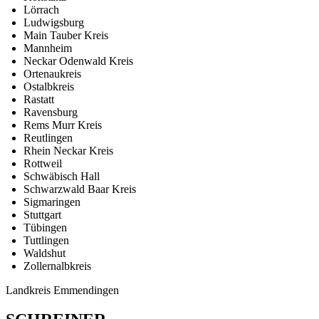
Lörrach
Ludwigsburg
Main Tauber Kreis
Mannheim
Neckar Odenwald Kreis
Ortenaukreis
Ostalbkreis
Rastatt
Ravensburg
Rems Murr Kreis
Reutlingen
Rhein Neckar Kreis
Rottweil
Schwäbisch Hall
Schwarzwald Baar Kreis
Sigmaringen
Stuttgart
Tübingen
Tuttlingen
Waldshut
Zollernalbkreis
Landkreis Emmendingen