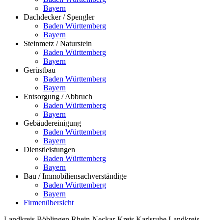
Bayern
Dachdecker / Spengler
Baden Württemberg
Bayern
Steinmetz / Naturstein
Baden Württemberg
Bayern
Gerüstbau
Baden Württemberg
Bayern
Entsorgung / Abbruch
Baden Württemberg
Bayern
Gebäudereinigung
Baden Württemberg
Bayern
Dienstleistungen
Baden Württemberg
Bayern
Bau / Immobiliensachverständige
Baden Württemberg
Bayern
Firmenübersicht
Landkreis Böblingen
Rhein-Neckar-Kreis
Karlsruhe
Landkreis