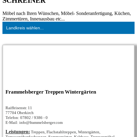
SCHREINER
Möbel nach Ihren Wünschen, Möbel- Sonderanfertigung, Küchen,
Zimmertüren, Innenausbau etc...
Landkreis wählen...
Frammelsberger Treppen Wintergärten
Raiffeisenstr. 11
77704 Oberkirch
Telefon: 07802 / 9386 - 0
E-Mail: info@frammelsberger.com
Leistungen:
Treppen, Flachstahltreppen, Wintergärten,
Terrassenüberdachungen, Sommergärten, Kalthaus, Treppenmöbel,