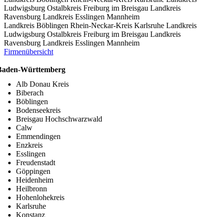
Ludwigsburg
Ostalbkreis
Freiburg im Breisgau
Landkreis
Ravensburg
Landkreis Esslingen
Mannheim
Landkreis Böblingen
Rhein-Neckar-Kreis
Karlsruhe
Landkreis
Ludwigsburg
Ostalbkreis
Freiburg im Breisgau
Landkreis
Ravensburg
Landkreis Esslingen
Mannheim
Firmenübersicht
Baden-Württemberg
Alb Donau Kreis
Biberach
Böblingen
Bodenseekreis
Breisgau Hochschwarzwald
Calw
Emmendingen
Enzkreis
Esslingen
Freudenstadt
Göppingen
Heidenheim
Heilbronn
Hohenlohekreis
Karlsruhe
Konstanz