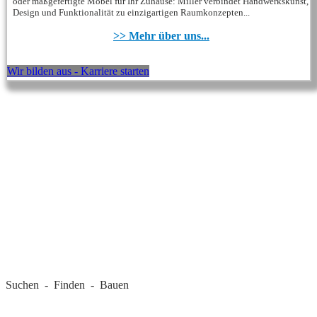
oder maßgefertigte Möbel für Ihr Zuhause: Miller verbindet Handwerkskunst,
Design und Funktionalität zu einzigartigen Raumkonzepten...
>> Mehr über uns...
Wir bilden aus - Karriere starten
REGIONALE FIRMEN
Suchen - Finden - Bauen
LANDKREIS