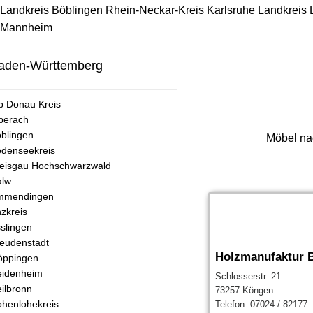
Landkreis Böblingen
Rhein-Neckar-Kreis
Karlsruhe
Landkreis
Mannheim
aden-Württemberg
b Donau Kreis
berach
blingen
Möbel na
denseekreis
eisgau Hochschwarzwald
alw
mmendingen
zkreis
slingen
eudenstadt
Holzmanufaktur B
öppingen
eidenheim
Schlosserstr. 21
ilbronn
73257 Köngen
henlohekreis
Telefon: 07024 / 82177