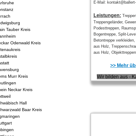
E-Mail: kontakt@ballert
rlsruhe
nstanz
Leistungen:
Treppen
rrach
Treppengeländer, Gewen
dwigsburg
Podesttreppen, Raumspa
in Tauber Kreis
Bogentreppe, Split-Leve
annheim
Betontreppe verkleiden
ckar Odenwald Kreis
aus Holz, Treppenschra
tenaukreis
aus Holz, Objekttreppen.
talbkreis
statt
>> Mehr übe
avensburg
ms Murr Kreis
Wir bilden aus - K
utlingen
ein Neckar Kreis
ttweil
hwäbisch Hall
hwarzwald Baar Kreis
gmaringen
uttgart
bingen