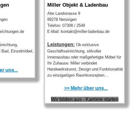
ngen
Miller Objekt & Ladenbau
Alte Landstrasse 9
ngen
89278 Nersingen
Telefon: 07308 / 2549
nrichtungen.de
E-Mail: kontakt@miller-ladenbau.de
Leistungen:
inrichtung,
Ob exklusive
 Bad, Einzelmöbel,
Geschäftseinrichtung, stilvoller
Innenausbau oder maßgefertigte Möbel für
Ihr Zuhause: Miller verbindet
Handwerkskunst, Design und Funktionalität
r uns...
zu einzigartigen Raumkonzepten...
>> Mehr über uns...
Wir bilden aus - Karriere starten