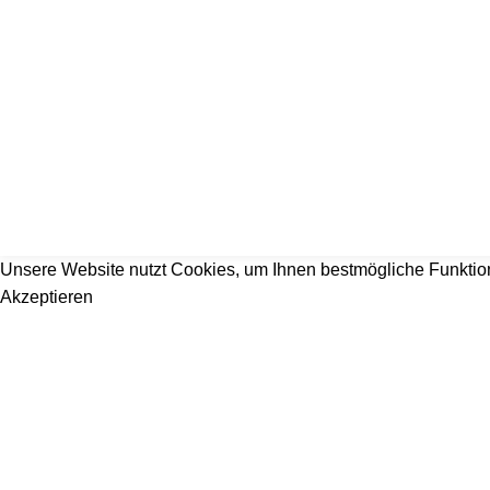
2026 Copyright DEIN-BAUPORTAL
Schreiner, Maler, Fliesenleger, GalaBau, Elektriker, Bauunter
Unsere Website nutzt Cookies, um Ihnen bestmögliche Funktiona
Akzeptieren