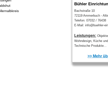
ttlingen
Bühler Einrichtu
ldshut
llernalbkreis
Bachstraße 10
72119 Ammerbuch - Alti
Telefon: 07032 / 76438
E-Mail: info@buehler-ei
Leistungen:
Objekte
Wohndesign, Küche und
Technische Produkte...
>> Mehr übe