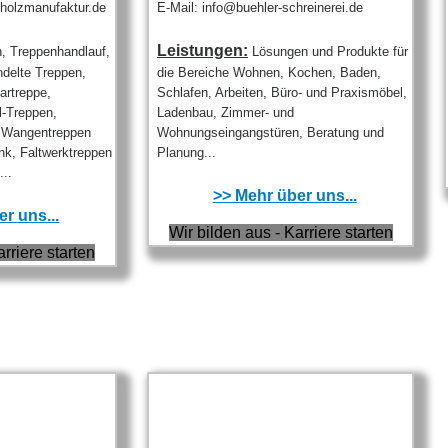
-holzmanufaktur.de
E-Mail: info@buehler-schreinerei.de
Leistungen:
, Treppenhandlauf,
Lösungen und Produkte für
delte Treppen,
die Bereiche Wohnen, Kochen, Baden,
rtreppe,
Schlafen, Arbeiten, Büro- und Praxismöbel,
l-Treppen,
Ladenbau, Zimmer- und
, Wangentreppen
Wohnungseingangstüren, Beratung und
nk, Faltwerktreppen
Planung...
..
>> Mehr über uns...
r uns...
Wir bilden aus - Karriere starten
arriere starten