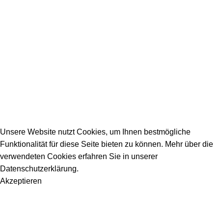
Firmeneintrag
Allgemeine Fragen
_________________________________________
info@dein-bauportal.de
2026 Copyright DEIN-BAUPORTAL
Schreiner, Maler, Fliesenleger, GalaBau, Elektriker,
Bauunternehmen, Küchenbau...
Unsere Website nutzt Cookies, um Ihnen bestmögliche
Funktionalität für diese Seite bieten zu können. Mehr über die
verwendeten Cookies erfahren Sie in unserer
Datenschutzerklärung.
Akzeptieren