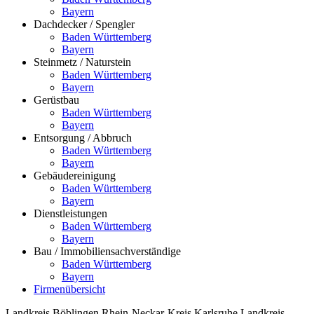
Bayern
Dachdecker / Spengler
Baden Württemberg
Bayern
Steinmetz / Naturstein
Baden Württemberg
Bayern
Gerüstbau
Baden Württemberg
Bayern
Entsorgung / Abbruch
Baden Württemberg
Bayern
Gebäudereinigung
Baden Württemberg
Bayern
Dienstleistungen
Baden Württemberg
Bayern
Bau / Immobiliensachverständige
Baden Württemberg
Bayern
Firmenübersicht
Landkreis Böblingen
Rhein-Neckar-Kreis
Karlsruhe
Landkreis