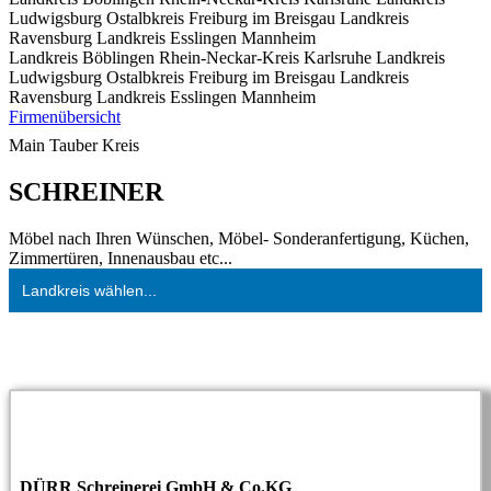
Ludwigsburg
Ostalbkreis
Freiburg im Breisgau
Landkreis
Ravensburg
Landkreis Esslingen
Mannheim
Landkreis Böblingen
Rhein-Neckar-Kreis
Karlsruhe
Landkreis
Ludwigsburg
Ostalbkreis
Freiburg im Breisgau
Landkreis
Ravensburg
Landkreis Esslingen
Mannheim
Firmenübersicht
Main Tauber Kreis
SCHREINER
Möbel nach Ihren Wünschen, Möbel- Sonderanfertigung, Küchen,
Zimmertüren, Innenausbau etc...
Landkreis wählen...
DÜRR Schreinerei GmbH & Co.KG