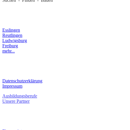
Suchen - Finden - Bauen
LANDKREIS
Esslingen
Reutlingen
Ludwigsburg
Freiburg
mehr...
RECHTLICHES
Datenschutzerklärung
Impressum
Ausbildungsberufe
Unsere Partner
SERVICE / KONTAKT