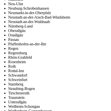
Neu-Ulm
Neuburg-Schrobenhausen
Neumarkt-in-der-Oberpfalz
Neustadt-an-der-Aisch-Bad-Windsheim
Neustadt-an-der-Waldnaab
Nürnberg-Land
Oberallgäu
Ostallgäu
Passau
Pfaffenhofen-an-der-Ilm
Regen
Regensburg
Rhön-Grabfeld
Rosenheim
Roth
Rottal-Inn
Schwandorf
Schweinfurt
Starnberg
Straubing-Bogen
Tirschenreuth
Traunstein
Unterallgäu
Weilheim-Schongau
Weißenburg-Gunzenhausen