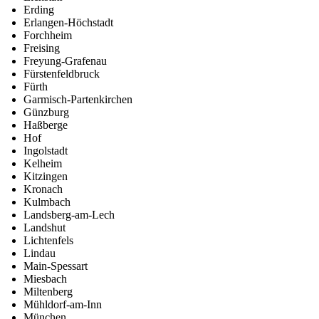
Erding
Erlangen-Höchstadt
Forchheim
Freising
Freyung-Grafenau
Fürstenfeldbruck
Fürth
Garmisch-Partenkirchen
Günzburg
Haßberge
Hof
Ingolstadt
Kelheim
Kitzingen
Kronach
Kulmbach
Landsberg-am-Lech
Landshut
Lichtenfels
Lindau
Main-Spessart
Miesbach
Miltenberg
Mühldorf-am-Inn
München