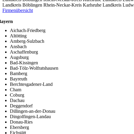
Landkreis Böblingen
Rhein-Neckar-Kreis
Karlsruhe
Landkreis Ludw
Firmenübersicht
Bayern
Aichach-Friedberg
Altötting
Amberg-Sulzbach
Ansbach
Aschaffenburg
Augsburg
Bad-Kissingen
Bad-Tölz-Wolfratshausen
Bamberg
Bayreuth
Berchtesgadener-Land
Cham
Coburg
Dachau
Deggendorf
Dillingen-an-der-Donau
Dingolfingen-Landau
Donau-Ries
Ebersberg
Eichstätt