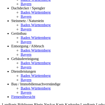
Bayern
Dachdecker / Spengler
Baden Württemberg
Bayern
Steinmetz / Naturstein
Baden Württemberg
Bayern
Gerüstbau
Baden Württemberg
Bayern
Entsorgung / Abbruch
Baden Württemberg
Bayern
Gebäudereinigung
Baden Württemberg
Bayern
Dienstleistungen
Baden Württemberg
Bayern
Bau / Immobiliensachverständige
Baden Württemberg
Bayern
Firmenübersicht
Landkreis Böblingen
Rhein-Neckar-Kreis
Karlsruhe
Landkreis Ludw