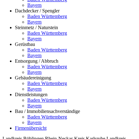
Bayern
Dachdecker / Spengler
Baden Württemberg
Bayern
Steinmetz / Naturstein
Baden Württemberg
Bayern
Gerüstbau
Baden Württemberg
Bayern
Entsorgung / Abbruch
Baden Württemberg
Bayern
Gebäudereinigung
Baden Württemberg
Bayern
Dienstleistungen
Baden Württemberg
Bayern
Bau / Immobiliensachverständige
Baden Württemberg
Bayern
Firmenübersicht
Landkreis Böblingen
Rhein-Neckar-Kreis
Karlsruhe
Landkreis