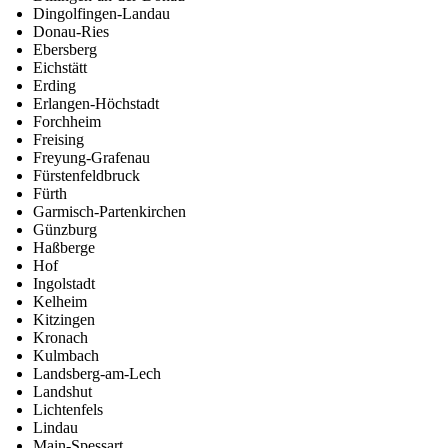
Dingolfingen-Landau
Donau-Ries
Ebersberg
Eichstätt
Erding
Erlangen-Höchstadt
Forchheim
Freising
Freyung-Grafenau
Fürstenfeldbruck
Fürth
Garmisch-Partenkirchen
Günzburg
Haßberge
Hof
Ingolstadt
Kelheim
Kitzingen
Kronach
Kulmbach
Landsberg-am-Lech
Landshut
Lichtenfels
Lindau
Main-Spessart