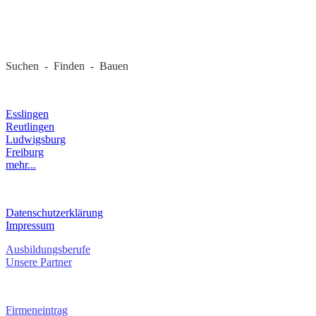
REGIONALE FIRMEN
Suchen - Finden - Bauen
LANDKREIS
Esslingen
Reutlingen
Ludwigsburg
Freiburg
mehr...
RECHTLICHES
Datenschutzerklärung
Impressum
Ausbildungsberufe
Unsere Partner
SERVICE / KONTAKT
Firmeneintrag