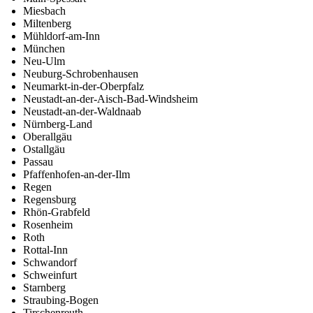
Miesbach
Miltenberg
Mühldorf-am-Inn
München
Neu-Ulm
Neuburg-Schrobenhausen
Neumarkt-in-der-Oberpfalz
Neustadt-an-der-Aisch-Bad-Windsheim
Neustadt-an-der-Waldnaab
Nürnberg-Land
Oberallgäu
Ostallgäu
Passau
Pfaffenhofen-an-der-Ilm
Regen
Regensburg
Rhön-Grabfeld
Rosenheim
Roth
Rottal-Inn
Schwandorf
Schweinfurt
Starnberg
Straubing-Bogen
Tirschenreuth