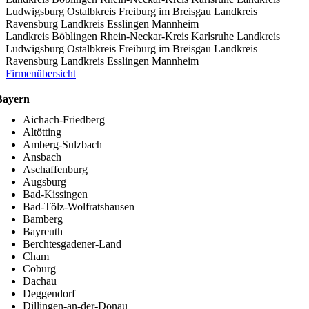
Ludwigsburg
Ostalbkreis
Freiburg im Breisgau
Landkreis
Ravensburg
Landkreis Esslingen
Mannheim
Landkreis Böblingen
Rhein-Neckar-Kreis
Karlsruhe
Landkreis
Ludwigsburg
Ostalbkreis
Freiburg im Breisgau
Landkreis
Ravensburg
Landkreis Esslingen
Mannheim
Firmenübersicht
Bayern
Aichach-Friedberg
Altötting
Amberg-Sulzbach
Ansbach
Aschaffenburg
Augsburg
Bad-Kissingen
Bad-Tölz-Wolfratshausen
Bamberg
Bayreuth
Berchtesgadener-Land
Cham
Coburg
Dachau
Deggendorf
Dillingen-an-der-Donau