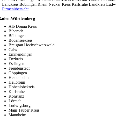
Landkreis Böblingen
Rhein-Neckar-Kreis
Karlsruhe
Landkreis Ludw
Firmenübersicht
Baden-Württemberg
Alb Donau Kreis
Biberach
Böblingen
Bodenseekreis
Breisgau Hochschwarzwald
Calw
Emmendingen
Enzkreis
Esslingen
Freudenstadt
Göppingen
Heidenheim
Heilbronn
Hohenlohekreis
Karlsruhe
Konstanz
Lörrach
Ludwigsburg
Main Tauber Kreis
Mannheim