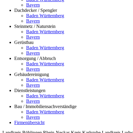
Bayern
Dachdecker / Spengler
Baden Württemberg
Bayern
Steinmetz / Naturstein
Baden Württemberg
Bayern
Gerüstbau
Baden Württemberg
Bayern
Entsorgung / Abbruch
Baden Württemberg
Bayern
Gebäudereinigung
Baden Württemberg
Bayern
Dienstleistungen
Baden Württemberg
Bayern
Bau / Immobiliensachverständige
Baden Württemberg
Bayern
Firmenübersicht
Landkreis Böblingen
Rhein-Neckar-Kreis
Karlsruhe
Landkreis Ludw