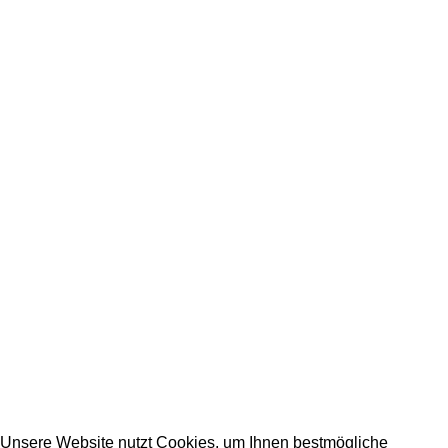
Impressum
Ausbildungsberufe
Unsere Partner
SERVICE / KONTAKT
Firmeneintrag
Allgemeine Fragen
_________________________________________
info@dein-bauportal.de
2026 Copyright DEIN-BAUPORTAL
Schreiner, Maler, Fliesenleger, GalaBau, Elektriker,
Bauunternehmen, Küchenbau...
Unsere Website nutzt Cookies, um Ihnen bestmögliche