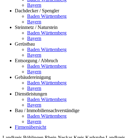
Bayern
Dachdecker / Spengler
Baden Württemberg
Bayern
Steinmetz / Naturstein
Baden Württemberg
Bayern
Gerüstbau
Baden Württemberg
Bayern
Entsorgung / Abbruch
Baden Württemberg
Bayern
Gebäudereinigung
Baden Württemberg
Bayern
Dienstleistungen
Baden Württemberg
Bayern
Bau / Immobiliensachverständige
Baden Württemberg
Bayern
Firmenübersicht
Landkreis Böblingen
Rhein-Neckar-Kreis
Karlsruhe
Landkreis