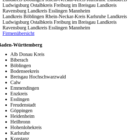
Ludwigsburg
Ostalbkreis
Freiburg im Breisgau
Landkreis
Ravensburg
Landkreis Esslingen
Mannheim
Landkreis Böblingen
Rhein-Neckar-Kreis
Karlsruhe
Landkreis
Ludwigsburg
Ostalbkreis
Freiburg im Breisgau
Landkreis
Ravensburg
Landkreis Esslingen
Mannheim
Firmenübersicht
Baden-Württemberg
Alb Donau Kreis
Biberach
Böblingen
Bodenseekreis
Breisgau Hochschwarzwald
Calw
Emmendingen
Enzkreis
Esslingen
Freudenstadt
Göppingen
Heidenheim
Heilbronn
Hohenlohekreis
Karlsruhe
Konstanz