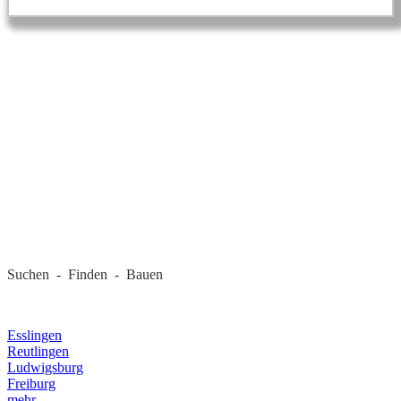
REGIONALE FIRMEN
Suchen - Finden - Bauen
LANDKREIS
Esslingen
Reutlingen
Ludwigsburg
Freiburg
mehr...