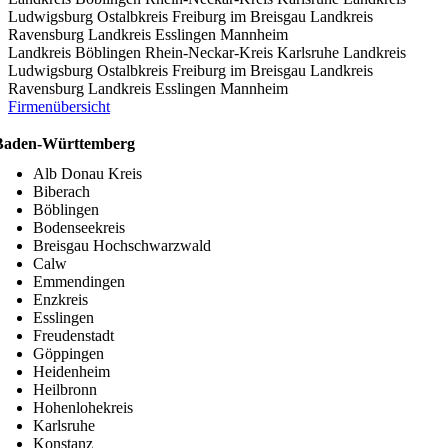
Ludwigsburg
Ostalbkreis
Freiburg im Breisgau
Landkreis
Ravensburg
Landkreis Esslingen
Mannheim
Landkreis Böblingen
Rhein-Neckar-Kreis
Karlsruhe
Landkreis
Ludwigsburg
Ostalbkreis
Freiburg im Breisgau
Landkreis
Ravensburg
Landkreis Esslingen
Mannheim
Firmenübersicht
Baden-Württemberg
Alb Donau Kreis
Biberach
Böblingen
Bodenseekreis
Breisgau Hochschwarzwald
Calw
Emmendingen
Enzkreis
Esslingen
Freudenstadt
Göppingen
Heidenheim
Heilbronn
Hohenlohekreis
Karlsruhe
Konstanz