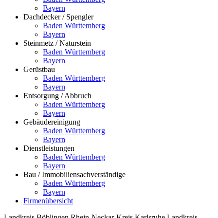
Bayern
Dachdecker / Spengler
Baden Württemberg
Bayern
Steinmetz / Naturstein
Baden Württemberg
Bayern
Gerüstbau
Baden Württemberg
Bayern
Entsorgung / Abbruch
Baden Württemberg
Bayern
Gebäudereinigung
Baden Württemberg
Bayern
Dienstleistungen
Baden Württemberg
Bayern
Bau / Immobiliensachverständige
Baden Württemberg
Bayern
Firmenübersicht
Landkreis Böblingen
Rhein-Neckar-Kreis
Karlsruhe
Landkreis