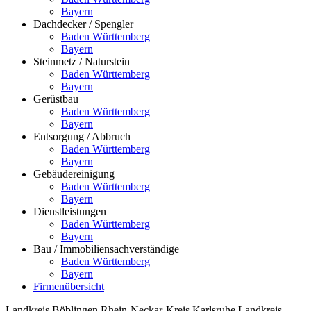
Bayern
Dachdecker / Spengler
Baden Württemberg
Bayern
Steinmetz / Naturstein
Baden Württemberg
Bayern
Gerüstbau
Baden Württemberg
Bayern
Entsorgung / Abbruch
Baden Württemberg
Bayern
Gebäudereinigung
Baden Württemberg
Bayern
Dienstleistungen
Baden Württemberg
Bayern
Bau / Immobiliensachverständige
Baden Württemberg
Bayern
Firmenübersicht
Landkreis Böblingen
Rhein-Neckar-Kreis
Karlsruhe
Landkreis