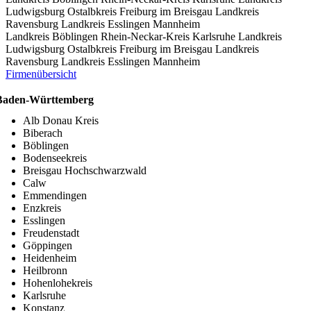
Ludwigsburg
Ostalbkreis
Freiburg im Breisgau
Landkreis
Ravensburg
Landkreis Esslingen
Mannheim
Landkreis Böblingen
Rhein-Neckar-Kreis
Karlsruhe
Landkreis
Ludwigsburg
Ostalbkreis
Freiburg im Breisgau
Landkreis
Ravensburg
Landkreis Esslingen
Mannheim
Firmenübersicht
Baden-Württemberg
Alb Donau Kreis
Biberach
Böblingen
Bodenseekreis
Breisgau Hochschwarzwald
Calw
Emmendingen
Enzkreis
Esslingen
Freudenstadt
Göppingen
Heidenheim
Heilbronn
Hohenlohekreis
Karlsruhe
Konstanz