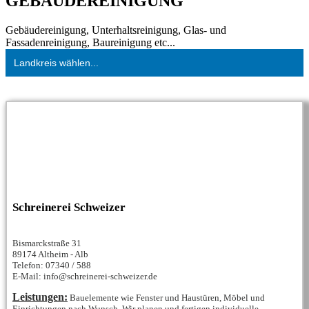
GEBÄUDEREINIGUNG
Gebäudereinigung, Unterhaltsreinigung, Glas- und
Fassadenreinigung, Baureinigung etc...
Landkreis wählen...
Schreinerei Schweizer
Bismarckstraße 31
89174 Altheim - Alb
Telefon: 07340 / 588
E-Mail: info@schreinerei-schweizer.de
Leistungen:
Bauelemente wie Fenster und Haustüren, Möbel und
Einrichtungen nach Wunsch, Wir planen und fertigen individuelle