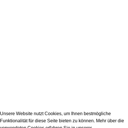
Ausbildungsberufe
Unsere Partner
SERVICE / KONTAKT
Firmeneintrag
Allgemeine Fragen
_________________________________________
info@dein-bauportal.de
2026 Copyright DEIN-BAUPORTAL
Schreiner, Maler, Fliesenleger, GalaBau, Elektriker,
Bauunternehmen, Küchenbau...
Unsere Website nutzt Cookies, um Ihnen bestmögliche
Funktionalität für diese Seite bieten zu können. Mehr über die
verwendeten Cookies erfahren Sie in unserer