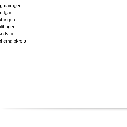
igmaringen
uttgart
übingen
ttlingen
aldshut
llernalbkreis