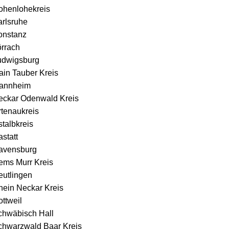
ohenlohekreis
arlsruhe
onstanz
örrach
udwigsburg
ain Tauber Kreis
annheim
eckar Odenwald Kreis
rtenaukreis
talbkreis
statt
avensburg
ems Murr Kreis
eutlingen
hein Neckar Kreis
ttweil
chwäbisch Hall
chwarzwald Baar Kreis