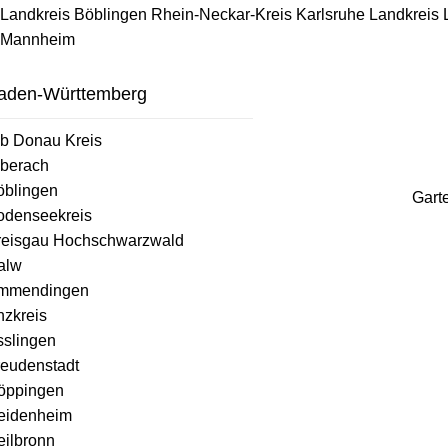
Landkreis Böblingen
Rhein-Neckar-Kreis
Karlsruhe
Landkreis
Mannheim
aden-Württemberg
lb Donau Kreis
iberach
öblingen
Gart
odenseekreis
reisgau Hochschwarzwald
alw
mmendingen
nzkreis
sslingen
reudenstadt
öppingen
eidenheim
eilbronn