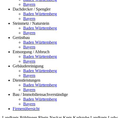
Bayern
Dachdecker / Spengler
Baden Württemberg
Bayern
Steinmetz / Naturstein
Baden Württemberg
Bayern
Gerüstbau
Baden Württemberg
Bayern
Entsorgung / Abbruch
Baden Württemberg
Bayern
Gebäudereinigung
Baden Württemberg
Bayern
Dienstleistungen
Baden Württemberg
Bayern
Bau / Immobiliensachverständige
Baden Württemberg
Bayern
Firmenübersicht
Landkreis Böblingen
Rhein-Neckar-Kreis
Karlsruhe
Landkreis Ludw