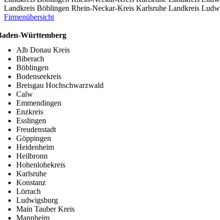
Landkreis Böblingen
Rhein-Neckar-Kreis
Karlsruhe
Landkreis Ludw
Firmenübersicht
Baden-Württemberg
Alb Donau Kreis
Biberach
Böblingen
Bodenseekreis
Breisgau Hochschwarzwald
Calw
Emmendingen
Enzkreis
Esslingen
Freudenstadt
Göppingen
Heidenheim
Heilbronn
Hohenlohekreis
Karlsruhe
Konstanz
Lörrach
Ludwigsburg
Main Tauber Kreis
Mannheim