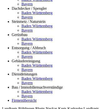
Bayern
Dachdecker / Spengler
Baden Württemberg
Bayern
Steinmetz / Naturstein
Baden Württemberg
Bayern
Gerüstbau
Baden Württemberg
Bayern
Entsorgung / Abbruch
Baden Württemberg
Bayern
Gebäudereinigung
Baden Württemberg
Bayern
Dienstleistungen
Baden Württemberg
Bayern
Bau / Immobiliensachverständige
Baden Württemberg
Bayern
Firmenübersicht
Landkreis Böblingen
Rhein-Neckar-Kreis
Karlsruhe
Landkreis