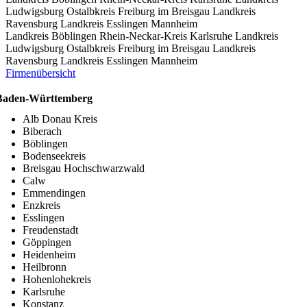
Ludwigsburg
Ostalbkreis
Freiburg im Breisgau
Landkreis
Ravensburg
Landkreis Esslingen
Mannheim
Landkreis Böblingen
Rhein-Neckar-Kreis
Karlsruhe
Landkreis
Ludwigsburg
Ostalbkreis
Freiburg im Breisgau
Landkreis
Ravensburg
Landkreis Esslingen
Mannheim
Firmenübersicht
Baden-Württemberg
Alb Donau Kreis
Biberach
Böblingen
Bodenseekreis
Breisgau Hochschwarzwald
Calw
Emmendingen
Enzkreis
Esslingen
Freudenstadt
Göppingen
Heidenheim
Heilbronn
Hohenlohekreis
Karlsruhe
Konstanz