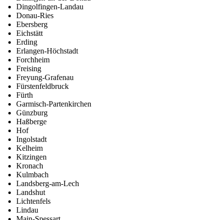
Dingolfingen-Landau
Donau-Ries
Ebersberg
Eichstätt
Erding
Erlangen-Höchstadt
Forchheim
Freising
Freyung-Grafenau
Fürstenfeldbruck
Fürth
Garmisch-Partenkirchen
Günzburg
Haßberge
Hof
Ingolstadt
Kelheim
Kitzingen
Kronach
Kulmbach
Landsberg-am-Lech
Landshut
Lichtenfels
Lindau
Main-Spessart