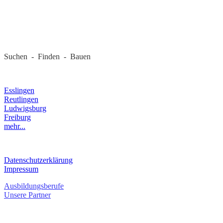
REGIONALE FIRMEN
Suchen - Finden - Bauen
LANDKREIS
Esslingen
Reutlingen
Ludwigsburg
Freiburg
mehr...
RECHTLICHES
Datenschutzerklärung
Impressum
Ausbildungsberufe
Unsere Partner
SERVICE / KONTAKT