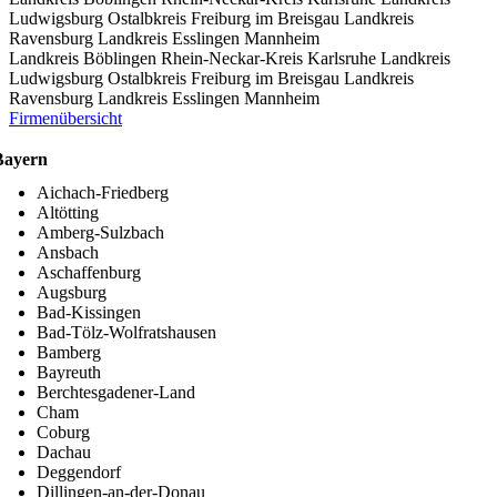
Ludwigsburg
Ostalbkreis
Freiburg im Breisgau
Landkreis
Ravensburg
Landkreis Esslingen
Mannheim
Landkreis Böblingen
Rhein-Neckar-Kreis
Karlsruhe
Landkreis
Ludwigsburg
Ostalbkreis
Freiburg im Breisgau
Landkreis
Ravensburg
Landkreis Esslingen
Mannheim
Firmenübersicht
Bayern
Aichach-Friedberg
Altötting
Amberg-Sulzbach
Ansbach
Aschaffenburg
Augsburg
Bad-Kissingen
Bad-Tölz-Wolfratshausen
Bamberg
Bayreuth
Berchtesgadener-Land
Cham
Coburg
Dachau
Deggendorf
Dillingen-an-der-Donau