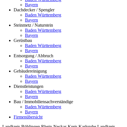
Bayern
Dachdecker / Spengler
Baden Württemberg
Bayern
Steinmetz / Naturstein
Baden Württemberg
Bayern
Gerüstbau
Baden Württemberg
Bayern
Entsorgung / Abbruch
Baden Württemberg
Bayern
Gebäudereinigung
Baden Württemberg
Bayern
Dienstleistungen
Baden Württemberg
Bayern
Bau / Immobiliensachverständige
Baden Württemberg
Bayern
Firmenübersicht
Landkreis Böblingen
Rhein-Neckar-Kreis
Karlsruhe
Landkreis