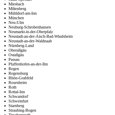
Miesbach
Miltenberg
Mühldorf-am-Inn
München
Neu-Ulm
Neuburg-Schrobenhausen
Neumarkt-in-der-Oberpfalz
Neustadt-an-der-Aisch-Bad-Windsheim
Neustadt-an-der-Waldnaab
Nürnberg-Land
Oberallgäu
Ostallgäu
Passau
Pfaffenhofen-an-der-Ilm
Regen
Regensburg
Rhön-Grabfeld
Rosenheim
Roth
Rottal-Inn
Schwandorf
Schweinfurt
Starnberg
Straubing-Bogen
Tirschenreuth