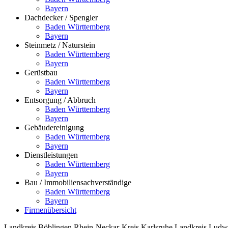
Bayern
Dachdecker / Spengler
Baden Württemberg
Bayern
Steinmetz / Naturstein
Baden Württemberg
Bayern
Gerüstbau
Baden Württemberg
Bayern
Entsorgung / Abbruch
Baden Württemberg
Bayern
Gebäudereinigung
Baden Württemberg
Bayern
Dienstleistungen
Baden Württemberg
Bayern
Bau / Immobiliensachverständige
Baden Württemberg
Bayern
Firmenübersicht
Landkreis Böblingen
Rhein-Neckar-Kreis
Karlsruhe
Landkreis Ludw