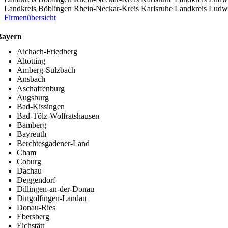
Landkreis Böblingen
Rhein-Neckar-Kreis
Karlsruhe
Landkreis Ludw
Firmenübersicht
Bayern
Aichach-Friedberg
Altötting
Amberg-Sulzbach
Ansbach
Aschaffenburg
Augsburg
Bad-Kissingen
Bad-Tölz-Wolfratshausen
Bamberg
Bayreuth
Berchtesgadener-Land
Cham
Coburg
Dachau
Deggendorf
Dillingen-an-der-Donau
Dingolfingen-Landau
Donau-Ries
Ebersberg
Eichstätt