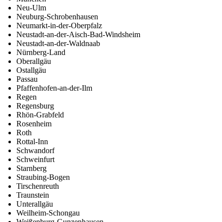
Neu-Ulm
Neuburg-Schrobenhausen
Neumarkt-in-der-Oberpfalz
Neustadt-an-der-Aisch-Bad-Windsheim
Neustadt-an-der-Waldnaab
Nürnberg-Land
Oberallgäu
Ostallgäu
Passau
Pfaffenhofen-an-der-Ilm
Regen
Regensburg
Rhön-Grabfeld
Rosenheim
Roth
Rottal-Inn
Schwandorf
Schweinfurt
Starnberg
Straubing-Bogen
Tirschenreuth
Traunstein
Unterallgäu
Weilheim-Schongau
Weißenburg-Gunzenhausen