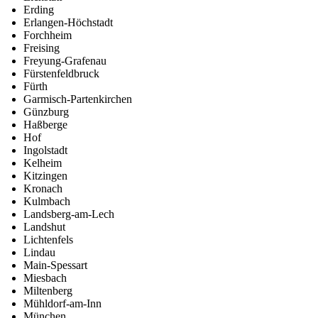
Erding
Erlangen-Höchstadt
Forchheim
Freising
Freyung-Grafenau
Fürstenfeldbruck
Fürth
Garmisch-Partenkirchen
Günzburg
Haßberge
Hof
Ingolstadt
Kelheim
Kitzingen
Kronach
Kulmbach
Landsberg-am-Lech
Landshut
Lichtenfels
Lindau
Main-Spessart
Miesbach
Miltenberg
Mühldorf-am-Inn
München