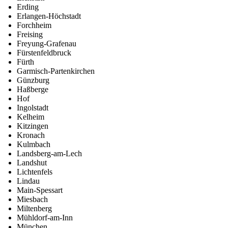
Erding
Erlangen-Höchstadt
Forchheim
Freising
Freyung-Grafenau
Fürstenfeldbruck
Fürth
Garmisch-Partenkirchen
Günzburg
Haßberge
Hof
Ingolstadt
Kelheim
Kitzingen
Kronach
Kulmbach
Landsberg-am-Lech
Landshut
Lichtenfels
Lindau
Main-Spessart
Miesbach
Miltenberg
Mühldorf-am-Inn
München