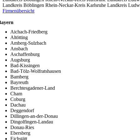
Landkreis Böblingen
Rhein-Neckar-Kreis
Karlsruhe
Landkreis Ludw
Firmenübersicht
Bayern
Aichach-Friedberg
Altötting
Amberg-Sulzbach
Ansbach
Aschaffenburg
Augsburg
Bad-Kissingen
Bad-Tölz-Wolfratshausen
Bamberg
Bayreuth
Berchtesgadener-Land
Cham
Coburg
Dachau
Deggendorf
Dillingen-an-der-Donau
Dingolfingen-Landau
Donau-Ries
Ebersberg
Eichstätt