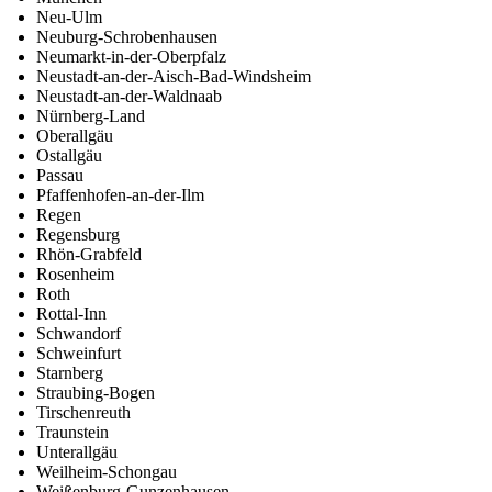
Neu-Ulm
Neuburg-Schrobenhausen
Neumarkt-in-der-Oberpfalz
Neustadt-an-der-Aisch-Bad-Windsheim
Neustadt-an-der-Waldnaab
Nürnberg-Land
Oberallgäu
Ostallgäu
Passau
Pfaffenhofen-an-der-Ilm
Regen
Regensburg
Rhön-Grabfeld
Rosenheim
Roth
Rottal-Inn
Schwandorf
Schweinfurt
Starnberg
Straubing-Bogen
Tirschenreuth
Traunstein
Unterallgäu
Weilheim-Schongau
Weißenburg-Gunzenhausen