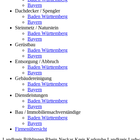
Bayern
Dachdecker / Spengler
Baden Württemberg
Bayern
Steinmetz / Naturstein
Baden Württemberg
Bayern
Gerüstbau
Baden Württemberg
Bayern
Entsorgung / Abbruch
Baden Württemberg
Bayern
Gebäudereinigung
Baden Württemberg
Bayern
Dienstleistungen
Baden Württemberg
Bayern
Bau / Immobiliensachverständige
Baden Württemberg
Bayern
Firmenübersicht
Landkreis Böblingen
Rhein-Neckar-Kreis
Karlsruhe
Landkreis Ludw