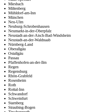
Miesbach
Miltenberg
Mühldorf-am-Inn
München
Neu-Ulm
Neuburg-Schrobenhausen
Neumarkt-in-der-Oberpfalz
Neustadt-an-der-Aisch-Bad-Windsheim
Neustadt-an-der-Waldnaab
Nürnberg-Land
Oberallgäu
Ostallgäu
Passau
Pfaffenhofen-an-der-Ilm
Regen
Regensburg
Rhön-Grabfeld
Rosenheim
Roth
Rottal-Inn
Schwandorf
Schweinfurt
Starnberg
Straubing-Bogen
Tirschenreuth