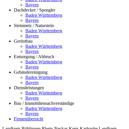
Bayern
Dachdecker / Spengler
Baden Württemberg
Bayern
Steinmetz / Naturstein
Baden Württemberg
Bayern
Gerüstbau
Baden Württemberg
Bayern
Entsorgung / Abbruch
Baden Württemberg
Bayern
Gebäudereinigung
Baden Württemberg
Bayern
Dienstleistungen
Baden Württemberg
Bayern
Bau / Immobiliensachverständige
Baden Württemberg
Bayern
Firmenübersicht
Landkreis Böblingen
Rhein-Neckar-Kreis
Karlsruhe
Landkreis