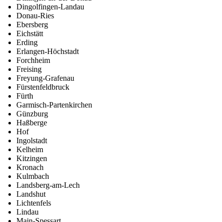
Dingolfingen-Landau
Donau-Ries
Ebersberg
Eichstätt
Erding
Erlangen-Höchstadt
Forchheim
Freising
Freyung-Grafenau
Fürstenfeldbruck
Fürth
Garmisch-Partenkirchen
Günzburg
Haßberge
Hof
Ingolstadt
Kelheim
Kitzingen
Kronach
Kulmbach
Landsberg-am-Lech
Landshut
Lichtenfels
Lindau
Main-Spessart