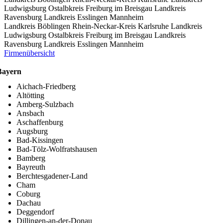
Ludwigsburg
Ostalbkreis
Freiburg im Breisgau
Landkreis
Ravensburg
Landkreis Esslingen
Mannheim
Landkreis Böblingen
Rhein-Neckar-Kreis
Karlsruhe
Landkreis
Ludwigsburg
Ostalbkreis
Freiburg im Breisgau
Landkreis
Ravensburg
Landkreis Esslingen
Mannheim
Firmenübersicht
Bayern
Aichach-Friedberg
Altötting
Amberg-Sulzbach
Ansbach
Aschaffenburg
Augsburg
Bad-Kissingen
Bad-Tölz-Wolfratshausen
Bamberg
Bayreuth
Berchtesgadener-Land
Cham
Coburg
Dachau
Deggendorf
Dillingen-an-der-Donau