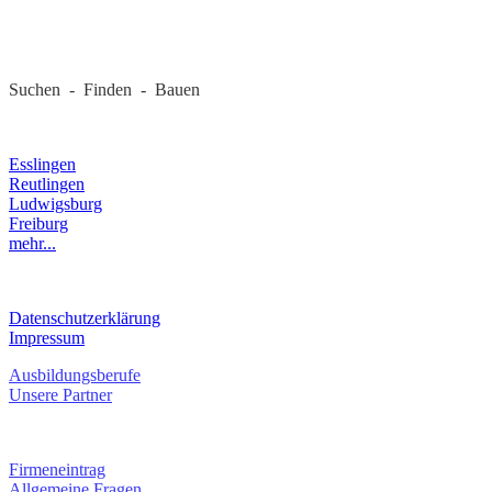
REGIONALE FIRMEN
Suchen - Finden - Bauen
LANDKREIS
Esslingen
Reutlingen
Ludwigsburg
Freiburg
mehr...
RECHTLICHES
Datenschutzerklärung
Impressum
Ausbildungsberufe
Unsere Partner
SERVICE / KONTAKT
Firmeneintrag
Allgemeine Fragen