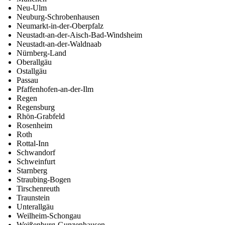
Neu-Ulm
Neuburg-Schrobenhausen
Neumarkt-in-der-Oberpfalz
Neustadt-an-der-Aisch-Bad-Windsheim
Neustadt-an-der-Waldnaab
Nürnberg-Land
Oberallgäu
Ostallgäu
Passau
Pfaffenhofen-an-der-Ilm
Regen
Regensburg
Rhön-Grabfeld
Rosenheim
Roth
Rottal-Inn
Schwandorf
Schweinfurt
Starnberg
Straubing-Bogen
Tirschenreuth
Traunstein
Unterallgäu
Weilheim-Schongau
Weißenburg-Gunzenhausen