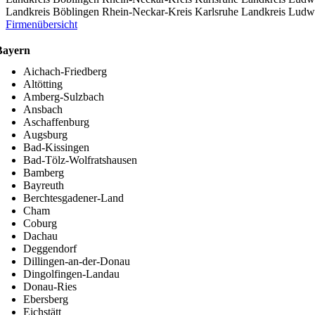
Landkreis Böblingen
Rhein-Neckar-Kreis
Karlsruhe
Landkreis Ludw
Firmenübersicht
Bayern
Aichach-Friedberg
Altötting
Amberg-Sulzbach
Ansbach
Aschaffenburg
Augsburg
Bad-Kissingen
Bad-Tölz-Wolfratshausen
Bamberg
Bayreuth
Berchtesgadener-Land
Cham
Coburg
Dachau
Deggendorf
Dillingen-an-der-Donau
Dingolfingen-Landau
Donau-Ries
Ebersberg
Eichstätt