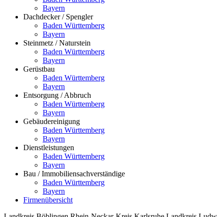
Bayern
Dachdecker / Spengler
Baden Württemberg
Bayern
Steinmetz / Naturstein
Baden Württemberg
Bayern
Gerüstbau
Baden Württemberg
Bayern
Entsorgung / Abbruch
Baden Württemberg
Bayern
Gebäudereinigung
Baden Württemberg
Bayern
Dienstleistungen
Baden Württemberg
Bayern
Bau / Immobiliensachverständige
Baden Württemberg
Bayern
Firmenübersicht
Landkreis Böblingen
Rhein-Neckar-Kreis
Karlsruhe
Landkreis Ludw