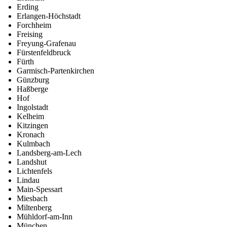
Erding
Erlangen-Höchstadt
Forchheim
Freising
Freyung-Grafenau
Fürstenfeldbruck
Fürth
Garmisch-Partenkirchen
Günzburg
Haßberge
Hof
Ingolstadt
Kelheim
Kitzingen
Kronach
Kulmbach
Landsberg-am-Lech
Landshut
Lichtenfels
Lindau
Main-Spessart
Miesbach
Miltenberg
Mühldorf-am-Inn
München