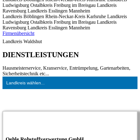
Ludwigsburg
Ostalbkreis
Freiburg im Breisgau
Landkreis
Ravensburg
Landkreis Esslingen
Mannheim
Landkreis Böblingen
Rhein-Neckar-Kreis
Karlsruhe
Landkreis
Ludwigsburg
Ostalbkreis
Freiburg im Breisgau
Landkreis
Ravensburg
Landkreis Esslingen
Mannheim
Firmenübersicht
Landkreis Waldshut
DIENSTLEISTUNGEN
Hausmeisterservice, Kranservice, Entrümpelung, Gartenarbeiten,
Sicherheitstechnik etc...
Landkreis wählen...
Oehle Rohstoffverwertung GmbH