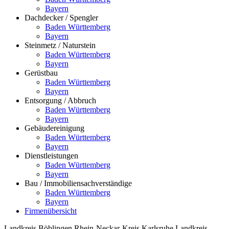
Bayern
Dachdecker / Spengler
Baden Württemberg
Bayern
Steinmetz / Naturstein
Baden Württemberg
Bayern
Gerüstbau
Baden Württemberg
Bayern
Entsorgung / Abbruch
Baden Württemberg
Bayern
Gebäudereinigung
Baden Württemberg
Bayern
Dienstleistungen
Baden Württemberg
Bayern
Bau / Immobiliensachverständige
Baden Württemberg
Bayern
Firmenübersicht
Landkreis Böblingen
Rhein-Neckar-Kreis
Karlsruhe
Landkreis