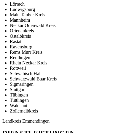
Lörrach
Ludwigsburg
Main Tauber Kreis
Mannheim
Neckar Odenwald Kreis
Ortenaukreis
Ostalbkreis
Rastatt
Ravensburg
Rems Murr Kreis
Reutlingen
Rhein Neckar Kreis
Rottweil
Schwäbisch Hall
Schwarzwald Baar Kreis
Sigmaringen
Stuttgart
Tübingen
Tuttlingen
Waldshut
Zollernalbkreis
Landkreis Emmendingen