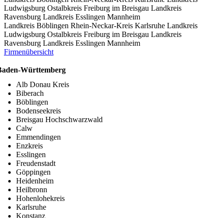
Ludwigsburg
Ostalbkreis
Freiburg im Breisgau
Landkreis
Ravensburg
Landkreis Esslingen
Mannheim
Landkreis Böblingen
Rhein-Neckar-Kreis
Karlsruhe
Landkreis
Ludwigsburg
Ostalbkreis
Freiburg im Breisgau
Landkreis
Ravensburg
Landkreis Esslingen
Mannheim
Firmenübersicht
Baden-Württemberg
Alb Donau Kreis
Biberach
Böblingen
Bodenseekreis
Breisgau Hochschwarzwald
Calw
Emmendingen
Enzkreis
Esslingen
Freudenstadt
Göppingen
Heidenheim
Heilbronn
Hohenlohekreis
Karlsruhe
Konstanz