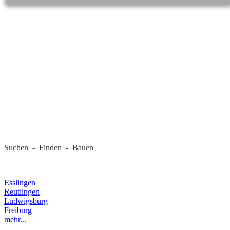
REGIONALE FIRMEN
Suchen - Finden - Bauen
LANDKREIS
Esslingen
Reutlingen
Ludwigsburg
Freiburg
mehr...