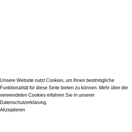
Firmeneintrag
Allgemeine Fragen
_________________________________________
info@dein-bauportal.de
2026 Copyright DEIN-BAUPORTAL
Schreiner, Maler, Fliesenleger, GalaBau, Elektriker,
Bauunternehmen, Küchenbau...
Unsere Website nutzt Cookies, um Ihnen bestmögliche
Funktionalität für diese Seite bieten zu können. Mehr über die
verwendeten Cookies erfahren Sie in unserer
Datenschutzerklärung.
Akzeptieren