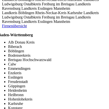
Ludwigsburg
Ostalbkreis
Freiburg im Breisgau
Landkreis
Ravensburg
Landkreis Esslingen
Mannheim
Landkreis Böblingen
Rhein-Neckar-Kreis
Karlsruhe
Landkreis
Ludwigsburg
Ostalbkreis
Freiburg im Breisgau
Landkreis
Ravensburg
Landkreis Esslingen
Mannheim
Firmenübersicht
Baden-Württemberg
Alb Donau Kreis
Biberach
Böblingen
Bodenseekreis
Breisgau Hochschwarzwald
Calw
Emmendingen
Enzkreis
Esslingen
Freudenstadt
Göppingen
Heidenheim
Heilbronn
Hohenlohekreis
Karlsruhe
Konstanz