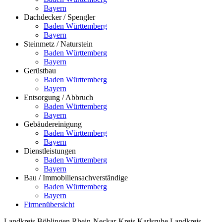
Bayern
Dachdecker / Spengler
Baden Württemberg
Bayern
Steinmetz / Naturstein
Baden Württemberg
Bayern
Gerüstbau
Baden Württemberg
Bayern
Entsorgung / Abbruch
Baden Württemberg
Bayern
Gebäudereinigung
Baden Württemberg
Bayern
Dienstleistungen
Baden Württemberg
Bayern
Bau / Immobiliensachverständige
Baden Württemberg
Bayern
Firmenübersicht
Landkreis Böblingen
Rhein-Neckar-Kreis
Karlsruhe
Landkreis