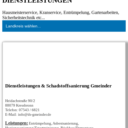
DIENSTLEISTUNGEN
Hausmeisterservice, Kranservice, Entrümpelung, Gartenarbeiten,
Sicherheitstechnik etc...
Landkreis wählen...
Dienstleistungen & Schadstoffsanierung Gmeinder
Heidachstraße 90/2
88079 Kressbronn
Telefon: 07543 / 6821
E-Mail: info@ds-gmeinder.de
Leistungen:
Entrümpelung, Asbestsanierung,
Hygienesanierung/Tatortreinigung, Rückbau/Demontage,