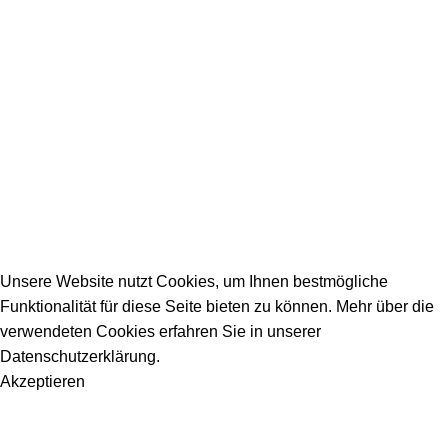
Firmeneintrag
Allgemeine Fragen
_________________________________________
info@dein-bauportal.de
2026 Copyright DEIN-BAUPORTAL
Schreiner, Maler, Fliesenleger, GalaBau, Elektriker,
Bauunternehmen, Küchenbau...
Unsere Website nutzt Cookies, um Ihnen bestmögliche
Funktionalität für diese Seite bieten zu können. Mehr über die
verwendeten Cookies erfahren Sie in unserer
Datenschutzerklärung.
Akzeptieren