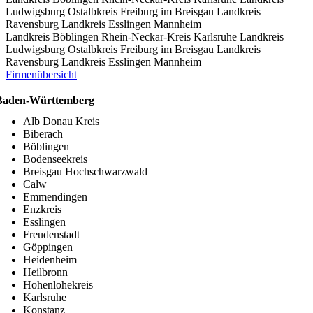
Ludwigsburg
Ostalbkreis
Freiburg im Breisgau
Landkreis
Ravensburg
Landkreis Esslingen
Mannheim
Landkreis Böblingen
Rhein-Neckar-Kreis
Karlsruhe
Landkreis
Ludwigsburg
Ostalbkreis
Freiburg im Breisgau
Landkreis
Ravensburg
Landkreis Esslingen
Mannheim
Firmenübersicht
Baden-Württemberg
Alb Donau Kreis
Biberach
Böblingen
Bodenseekreis
Breisgau Hochschwarzwald
Calw
Emmendingen
Enzkreis
Esslingen
Freudenstadt
Göppingen
Heidenheim
Heilbronn
Hohenlohekreis
Karlsruhe
Konstanz