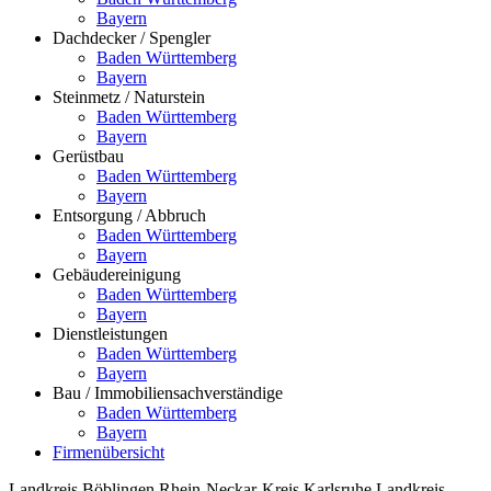
Bayern
Dachdecker / Spengler
Baden Württemberg
Bayern
Steinmetz / Naturstein
Baden Württemberg
Bayern
Gerüstbau
Baden Württemberg
Bayern
Entsorgung / Abbruch
Baden Württemberg
Bayern
Gebäudereinigung
Baden Württemberg
Bayern
Dienstleistungen
Baden Württemberg
Bayern
Bau / Immobiliensachverständige
Baden Württemberg
Bayern
Firmenübersicht
Landkreis Böblingen
Rhein-Neckar-Kreis
Karlsruhe
Landkreis