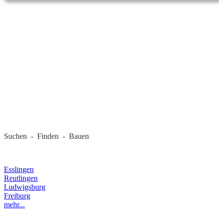
REGIONALE FIRMEN
Suchen - Finden - Bauen
LANDKREIS
Esslingen
Reutlingen
Ludwigsburg
Freiburg
mehr...