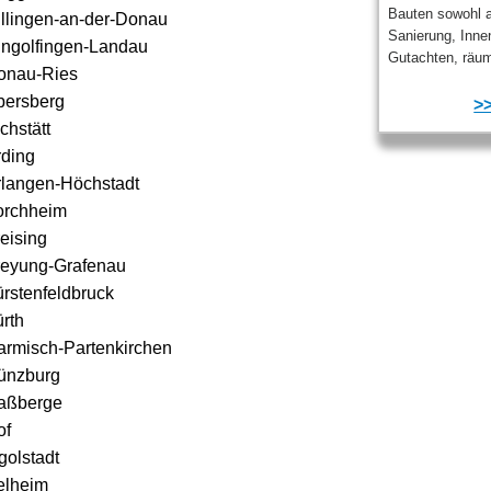
Bauten sowohl a
illingen-an-der-Donau
Sanierung, Inne
ingolfingen-Landau
Gutachten, räum
onau-Ries
bersberg
>>
chstätt
rding
rlangen-Höchstadt
orchheim
eising
reyung-Grafenau
rstenfeldbruck
rth
armisch-Partenkirchen
ünzburg
aßberge
of
golstadt
elheim