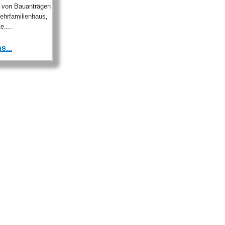
g von Bauanträgen
Mehrfamilienhaus,
e....
s...