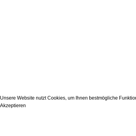
2026 Copyright DEIN-BAUPORTAL
Schreiner, Maler, Fliesenleger, GalaBau, Elektriker, Bauunter
Unsere Website nutzt Cookies, um Ihnen bestmögliche Funktiona
Akzeptieren