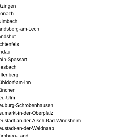
tzingen
ronach
ulmbach
andsberg-am-Lech
andshut
chtenfels
indau
ain-Spessart
iesbach
ltenberg
ühldorf-am-Inn
ünchen
eu-Ulm
euburg-Schrobenhausen
eumarkt-in-der-Oberpfalz
eustadt-an-der-Aisch-Bad-Windsheim
eustadt-an-der-Waldnaab
ürnberg-Land