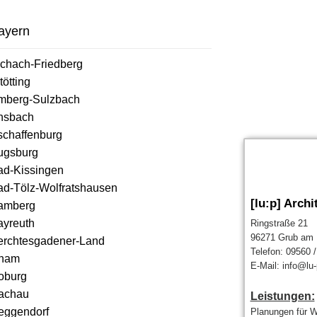
ayern
ichach-Friedberg
tötting
mberg-Sulzbach
nsbach
schaffenburg
ugsburg
ad-Kissingen
ad-Tölz-Wolfratshausen
[lu:p] Arch
amberg
ayreuth
Ringstraße 21
96271 Grub am 
erchtesgadener-Land
Telefon: 09560 
ham
E-Mail: info@lu-
oburg
achau
Leistungen:
eggendorf
Planungen für W