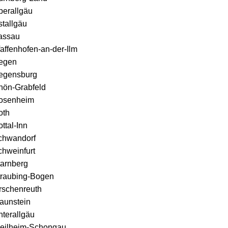
berallgäu
stallgäu
assau
affenhofen-an-der-Ilm
egen
egensburg
hön-Grabfeld
osenheim
oth
ttal-Inn
chwandorf
chweinfurt
tarnberg
traubing-Bogen
rschenreuth
aunstein
nterallgäu
eilheim-Schongau