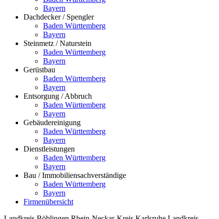
Bayern
Dachdecker / Spengler
Baden Württemberg
Bayern
Steinmetz / Naturstein
Baden Württemberg
Bayern
Gerüstbau
Baden Württemberg
Bayern
Entsorgung / Abbruch
Baden Württemberg
Bayern
Gebäudereinigung
Baden Württemberg
Bayern
Dienstleistungen
Baden Württemberg
Bayern
Bau / Immobiliensachverständige
Baden Württemberg
Bayern
Firmenübersicht
Landkreis Böblingen
Rhein-Neckar-Kreis
Karlsruhe
Landkreis