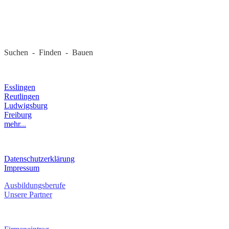
REGIONALE FIRMEN
Suchen - Finden - Bauen
LANDKREIS
Esslingen
Reutlingen
Ludwigsburg
Freiburg
mehr...
RECHTLICHES
Datenschutzerklärung
Impressum
Ausbildungsberufe
Unsere Partner
SERVICE / KONTAKT