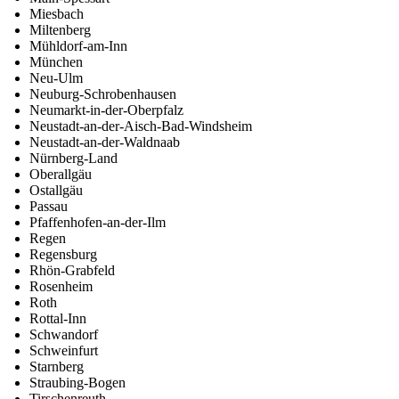
Miesbach
Miltenberg
Mühldorf-am-Inn
München
Neu-Ulm
Neuburg-Schrobenhausen
Neumarkt-in-der-Oberpfalz
Neustadt-an-der-Aisch-Bad-Windsheim
Neustadt-an-der-Waldnaab
Nürnberg-Land
Oberallgäu
Ostallgäu
Passau
Pfaffenhofen-an-der-Ilm
Regen
Regensburg
Rhön-Grabfeld
Rosenheim
Roth
Rottal-Inn
Schwandorf
Schweinfurt
Starnberg
Straubing-Bogen
Tirschenreuth