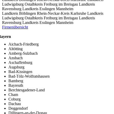
Ludwigsburg
Ostalbkreis
Freiburg im Breisgau
Landkreis
Ravensburg
Landkreis Esslingen
Mannheim
Landkreis Böblingen
Rhein-Neckar-Kreis
Karlsruhe
Landkreis
Ludwigsburg
Ostalbkreis
Freiburg im Breisgau
Landkreis
Ravensburg
Landkreis Esslingen
Mannheim
Firmenübersicht
Bayern
Aichach-Friedberg
Altötting
Amberg-Sulzbach
Ansbach
Aschaffenburg
Augsburg
Bad-Kissingen
Bad-Tölz-Wolfratshausen
Bamberg
Bayreuth
Berchtesgadener-Land
Cham
Coburg
Dachau
Deggendorf
Dillingen-an-der-Donau