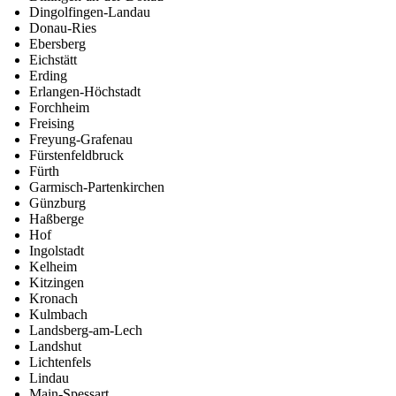
Dingolfingen-Landau
Donau-Ries
Ebersberg
Eichstätt
Erding
Erlangen-Höchstadt
Forchheim
Freising
Freyung-Grafenau
Fürstenfeldbruck
Fürth
Garmisch-Partenkirchen
Günzburg
Haßberge
Hof
Ingolstadt
Kelheim
Kitzingen
Kronach
Kulmbach
Landsberg-am-Lech
Landshut
Lichtenfels
Lindau
Main-Spessart