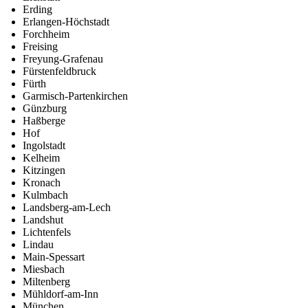
Erding
Erlangen-Höchstadt
Forchheim
Freising
Freyung-Grafenau
Fürstenfeldbruck
Fürth
Garmisch-Partenkirchen
Günzburg
Haßberge
Hof
Ingolstadt
Kelheim
Kitzingen
Kronach
Kulmbach
Landsberg-am-Lech
Landshut
Lichtenfels
Lindau
Main-Spessart
Miesbach
Miltenberg
Mühldorf-am-Inn
München