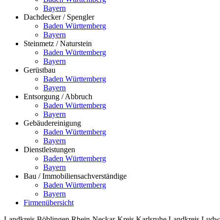
Bayern
Dachdecker / Spengler
Baden Württemberg
Bayern
Steinmetz / Naturstein
Baden Württemberg
Bayern
Gerüstbau
Baden Württemberg
Bayern
Entsorgung / Abbruch
Baden Württemberg
Bayern
Gebäudereinigung
Baden Württemberg
Bayern
Dienstleistungen
Baden Württemberg
Bayern
Bau / Immobiliensachverständige
Baden Württemberg
Bayern
Firmenübersicht
Landkreis Böblingen
Rhein-Neckar-Kreis
Karlsruhe
Landkreis Ludw