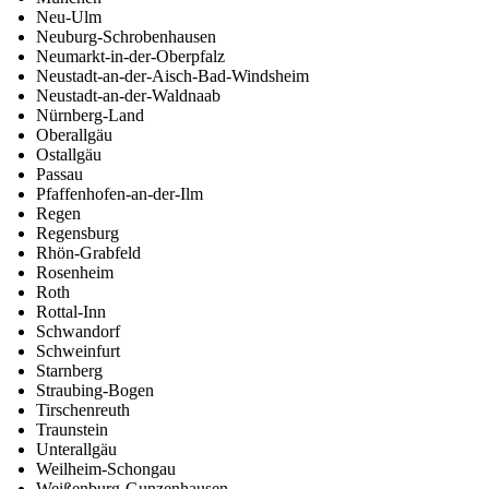
Neu-Ulm
Neuburg-Schrobenhausen
Neumarkt-in-der-Oberpfalz
Neustadt-an-der-Aisch-Bad-Windsheim
Neustadt-an-der-Waldnaab
Nürnberg-Land
Oberallgäu
Ostallgäu
Passau
Pfaffenhofen-an-der-Ilm
Regen
Regensburg
Rhön-Grabfeld
Rosenheim
Roth
Rottal-Inn
Schwandorf
Schweinfurt
Starnberg
Straubing-Bogen
Tirschenreuth
Traunstein
Unterallgäu
Weilheim-Schongau
Weißenburg-Gunzenhausen