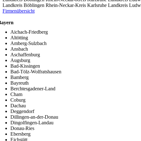
Landkreis Böblingen
Rhein-Neckar-Kreis
Karlsruhe
Landkreis Ludw
Firmenübersicht
Bayern
Aichach-Friedberg
Altötting
Amberg-Sulzbach
Ansbach
Aschaffenburg
Augsburg
Bad-Kissingen
Bad-Tölz-Wolfratshausen
Bamberg
Bayreuth
Berchtesgadener-Land
Cham
Coburg
Dachau
Deggendorf
Dillingen-an-der-Donau
Dingolfingen-Landau
Donau-Ries
Ebersberg
Eichstätt