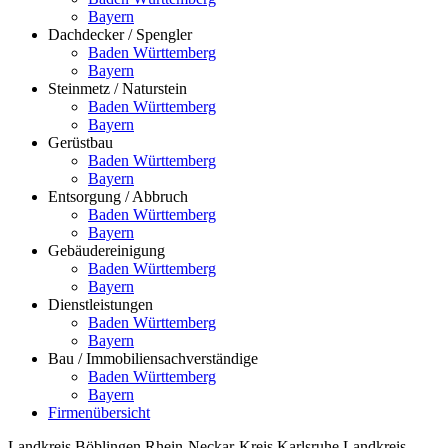
Bayern
Dachdecker / Spengler
Baden Württemberg
Bayern
Steinmetz / Naturstein
Baden Württemberg
Bayern
Gerüstbau
Baden Württemberg
Bayern
Entsorgung / Abbruch
Baden Württemberg
Bayern
Gebäudereinigung
Baden Württemberg
Bayern
Dienstleistungen
Baden Württemberg
Bayern
Bau / Immobiliensachverständige
Baden Württemberg
Bayern
Firmenübersicht
Landkreis Böblingen
Rhein-Neckar-Kreis
Karlsruhe
Landkreis