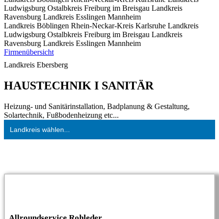
Ludwigsburg
Ostalbkreis
Freiburg im Breisgau
Landkreis
Ravensburg
Landkreis Esslingen
Mannheim
Landkreis Böblingen
Rhein-Neckar-Kreis
Karlsruhe
Landkreis
Ludwigsburg
Ostalbkreis
Freiburg im Breisgau
Landkreis
Ravensburg
Landkreis Esslingen
Mannheim
Firmenübersicht
Landkreis Ebersberg
HAUSTECHNIK I SANITÄR
Heizung- und Sanitärinstallation, Badplanung & Gestaltung,
Solartechnik, Fußbodenheizung etc...
Landkreis wählen...
Allroundservice Rohleder