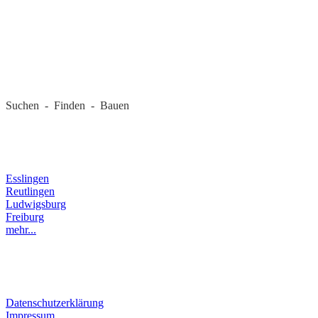
REGIONALE FIRMEN
Suchen - Finden - Bauen
LANDKREIS
Esslingen
Reutlingen
Ludwigsburg
Freiburg
mehr...
RECHTLICHES
Datenschutzerklärung
Impressum