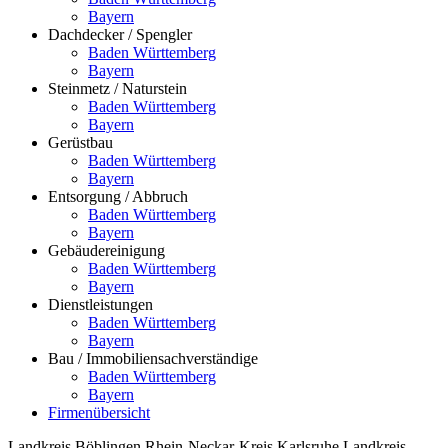
Bayern
Dachdecker / Spengler
Baden Württemberg
Bayern
Steinmetz / Naturstein
Baden Württemberg
Bayern
Gerüstbau
Baden Württemberg
Bayern
Entsorgung / Abbruch
Baden Württemberg
Bayern
Gebäudereinigung
Baden Württemberg
Bayern
Dienstleistungen
Baden Württemberg
Bayern
Bau / Immobiliensachverständige
Baden Württemberg
Bayern
Firmenübersicht
Landkreis Böblingen
Rhein-Neckar-Kreis
Karlsruhe
Landkreis