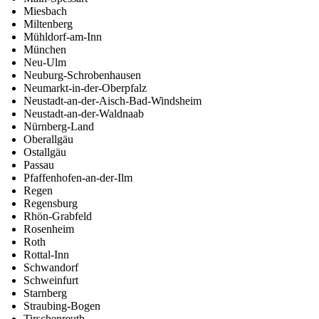
Miesbach
Miltenberg
Mühldorf-am-Inn
München
Neu-Ulm
Neuburg-Schrobenhausen
Neumarkt-in-der-Oberpfalz
Neustadt-an-der-Aisch-Bad-Windsheim
Neustadt-an-der-Waldnaab
Nürnberg-Land
Oberallgäu
Ostallgäu
Passau
Pfaffenhofen-an-der-Ilm
Regen
Regensburg
Rhön-Grabfeld
Rosenheim
Roth
Rottal-Inn
Schwandorf
Schweinfurt
Starnberg
Straubing-Bogen
Tirschenreuth