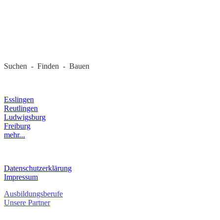
REGIONALE FIRMEN
Suchen - Finden - Bauen
LANDKREIS
Esslingen
Reutlingen
Ludwigsburg
Freiburg
mehr...
RECHTLICHES
Datenschutzerklärung
Impressum
Ausbildungsberufe
Unsere Partner
SERVICE / KONTAKT