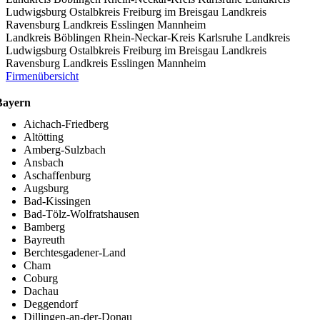
Ludwigsburg
Ostalbkreis
Freiburg im Breisgau
Landkreis
Ravensburg
Landkreis Esslingen
Mannheim
Landkreis Böblingen
Rhein-Neckar-Kreis
Karlsruhe
Landkreis
Ludwigsburg
Ostalbkreis
Freiburg im Breisgau
Landkreis
Ravensburg
Landkreis Esslingen
Mannheim
Firmenübersicht
Bayern
Aichach-Friedberg
Altötting
Amberg-Sulzbach
Ansbach
Aschaffenburg
Augsburg
Bad-Kissingen
Bad-Tölz-Wolfratshausen
Bamberg
Bayreuth
Berchtesgadener-Land
Cham
Coburg
Dachau
Deggendorf
Dillingen-an-der-Donau