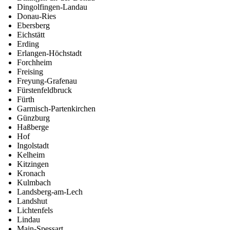
Dingolfingen-Landau
Donau-Ries
Ebersberg
Eichstätt
Erding
Erlangen-Höchstadt
Forchheim
Freising
Freyung-Grafenau
Fürstenfeldbruck
Fürth
Garmisch-Partenkirchen
Günzburg
Haßberge
Hof
Ingolstadt
Kelheim
Kitzingen
Kronach
Kulmbach
Landsberg-am-Lech
Landshut
Lichtenfels
Lindau
Main-Spessart