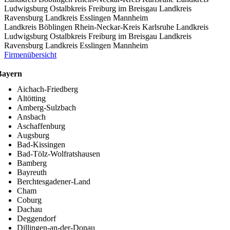
Ludwigsburg
Ostalbkreis
Freiburg im Breisgau
Landkreis
Ravensburg
Landkreis Esslingen
Mannheim
Landkreis Böblingen
Rhein-Neckar-Kreis
Karlsruhe
Landkreis
Ludwigsburg
Ostalbkreis
Freiburg im Breisgau
Landkreis
Ravensburg
Landkreis Esslingen
Mannheim
Firmenübersicht
Bayern
Aichach-Friedberg
Altötting
Amberg-Sulzbach
Ansbach
Aschaffenburg
Augsburg
Bad-Kissingen
Bad-Tölz-Wolfratshausen
Bamberg
Bayreuth
Berchtesgadener-Land
Cham
Coburg
Dachau
Deggendorf
Dillingen-an-der-Donau