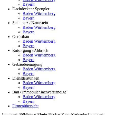
Bayern
Dachdecker / Spengler
Baden Württemberg
Bayern
Steinmetz / Naturstein
Baden Württemberg
Bayern
Gerüstbau
Baden Württemberg
Bayern
Entsorgung / Abbruch
Baden Württemberg
Bayern
Gebäudereinigung
Baden Württemberg
Bayern
Dienstleistungen
Baden Württemberg
Bayern
Bau / Immobiliensachverständige
Baden Württemberg
Bayern
Firmenübersicht
Landkreis Böblingen
Rhein-Neckar-Kreis
Karlsruhe
Landkreis