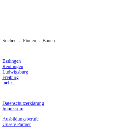
REGIONALE FIRMEN
Suchen - Finden - Bauen
LANDKREIS
Esslingen
Reutlingen
Ludwigsburg
Freiburg
mehr...
RECHTLICHES
Datenschutzerklärung
Impressum
Ausbildungsberufe
Unsere Partner
SERVICE / KONTAKT