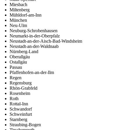
Miesbach
Miltenberg
Mühldorf-am-Inn
München
Neu-Ulm
Neuburg-Schrobenhausen
Neumarkt-in-der-Oberpfalz
Neustadt-an-der-Aisch-Bad-Windsheim
Neustadt-an-der-Waldnaab
Nürnberg-Land
Oberallgäu
Ostallgäu
Passau
Pfaffenhofen-an-der-Ilm
Regen
Regensburg
Rhön-Grabfeld
Rosenheim
Roth
Rottal-Inn
Schwandorf
Schweinfurt
Starnberg
Straubing-Bogen
Tirschenreuth