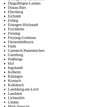
Dingolfingen-Landau
Donau-Ries
Ebersberg
Eichstätt
Erding
Erlangen-Höchstadt
Forchheim
Freising
Freyung-Grafenau
Fürstenfeldbruck
Fürth
Garmisch-Partenkirchen
Günzburg
Haßberge
Hof
Ingolstadt
Kelheim
Kitzingen
Kronach
Kulmbach
Landsberg-am-Lech
Landshut
Lichtenfels
Lindau
Main-Spessart